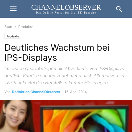
CHANNELOBSERVER
Das Online-Portal für die ITK-Branche
Start
Produkte
Produkte
Deutliches Wachstum bei
IPS-Displays
Im ersten Quartal stiegen die Abverkäufe von IPS-Displays
deutlich. Kunden suchen zunehmend nach Alternativen zu
TN-Panels. Bei den Herstellern konnte HP zulegen.
Von
Redaktion ChannelObserver
-
15. April 2014