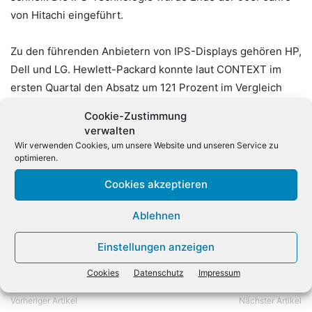
von Hitachi eingeführt.
Zu den führenden Anbietern von IPS-Displays gehören HP,
Dell und LG. Hewlett-Packard konnte laut CONTEXT im
ersten Quartal den Absatz um 121 Prozent im Vergleich
zum Vorjahreszeitraum steigern. Der Marktanteil des
Cookie-Zustimmung
Anbieters liege jetzt bei 35 Prozent. „Der
verwalten
durchschnittliche Verkaufspreis von ISP-Displays hat sich
Wir verwenden Cookies, um unsere Website und unseren Service zu
optimieren.
bei rund 200 Euro stabilisiert“, so CONTEXT-Analyst
Lachlan Welsh.
Cookies akzeptieren
Ablehnen
Einstellungen anzeigen
Cookies
Datenschutz
Impressum
Vorheriger Artikel
Nächster Artikel