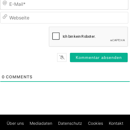
E
M
0
COMMENTS
Über uns
Mediadaten
Datenschutz
Cookies
Kontakt