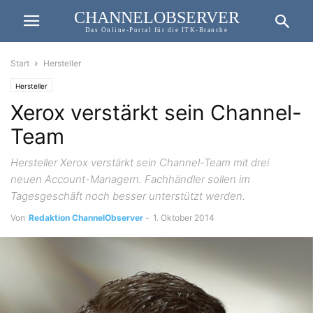
CHANNELOBSERVER
Das Online-Portal für die ITK-Branche
Start
Hersteller
Hersteller
Xerox verstärkt sein Channel-
Team
Hersteller Xerox verstärkt sein Channel-Team mit drei
neuen Account-Managern. Fachhändler sollen im
Tagesgeschäft noch besser unterstützt werden.
Von
Redaktion ChannelObserver
-
1. Oktober 2014