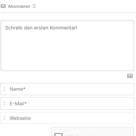
Abonnieren
E
M