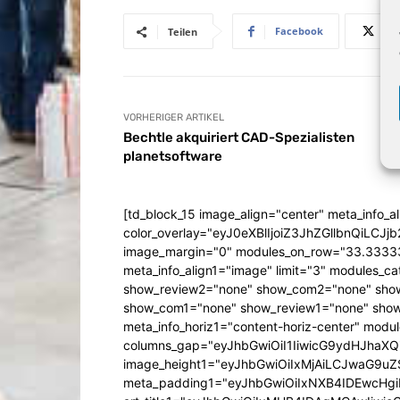
Facebook
Teilen
VORHERIGER ARTIKEL
Bechtle akquiriert CAD-Spezialisten
planetsoftware
[td_block_15 image_align="center" meta_info_a
color_overlay="eyJ0eXBlIjoiZ3JhZGllbn
image_margin="0" modules_on_row="33.333
meta_info_align1="image" limit="3" modules_
show_review2="none" show_com2="none" show
show_com1="none" show_review1="none" show
meta_info_horiz1="content-horiz-center" mod
columns_gap="eyJhbGwiOiI1IiwicG9ydHJhaXQiO
image_height1="eyJhbGwiOiIxMjAiLCJwaG9uZ
meta_padding1="eyJhbGwiOiIxNXB4IDEwcHg