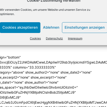
Cookie-Zustimmung verwalten
X
Email
Drucken
Wir verwenden Cookies, um unsere Website und unseren Service zu
optimieren.
Cookies akzeptieren
Ablehnen
Einstellungen anzeigen
NÄCHSTER ARTIKEL
Klarsicht IT führt Beschaffungssoftware „cop“
Cookies
Datenschutz
Impressum
ein
lign="bottom"
QiLCJjb2xvcjEiOiJyZ2JhKDAsMCwwLDApIiwiY29sb3IyIjoicmd
33333%" columns="33.33333333%"
category="above" show_author2="none" show_date2="none"
_excerpt2="none" show_excerpt1="none"
_date1="none" show_author1="none"
ules_space1="eyJhbGwiOiIwIiwicGhvbmUiOiIzIn0="
iIzIiwibGFuZHNjYXBlIjoiNCIsInBob25lIjoiMCJ9"
SI6IjExMCJ9"
iLCJwb3J0cmFpdCI6IjEwcHggNXB4IiwibGFuZHNjYXBlIjoiMTJweCA