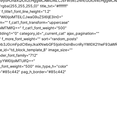
icG9ydHJhaXQiOiI2cHggMCAwIDAiLCJsYW5kc2NhcGUiOiI4cHggMCA
ba(255,255,255,0)" title_txt="#ffffff"
 f_title1_font_line_height="1.2"
yYWl0IjoiMTEiLCJwaG9uZSI6IjE3In0="
form="" f_cat1_font_transform="uppercase"
joiMTMifQ==" f_cat1_font_weight="500"
dding1="0" category_id="_current_cat" ajax_pagination=""
"" f_more_font_weight="" sort="random_posts"
Jwb3J0cmFpdCI6eyJkaXNwbGF5IjoiIn0sInBvcnRyYWl0X21heF93aWR
te_id="td_block_template_8" image_size=""
ader_font_family="712"
RyYWl0IjoiMTUifQ=="
_font_weight="500" mix_type_h="color"
bg="#85c442" pag_h_border="#85c442"