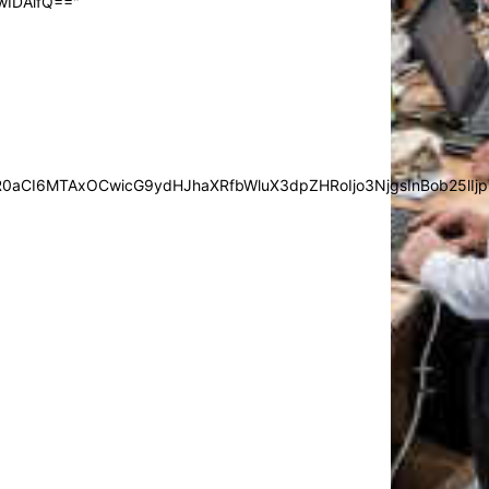
wIDAifQ=="
0aCI6MTAxOCwicG9ydHJhaXRfbWluX3dpZHRoIjo3NjgsInBob25lIjp7