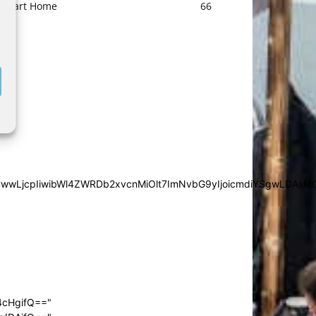
Smart Home
66
iYSgwLDAsMCwwLjcpIiwibWl4ZWRDb2xvcnMiOlt7ImNvbG9yIjoic
4cHgifQ=="