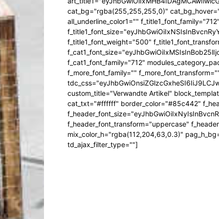
art_title1="eyJhbGwiOiIxMHB4IDAgMCAwIiw
cat_bg="rgba(255,255,255,0)" cat_bg_hover="rg
all_underline_color1="" f_title1_font_family="712"
f_title1_font_size="eyJhbGwiOiIxNSIsInBvcnR
f_title1_font_weight="500" f_title1_font_trans
f_cat1_font_size="eyJhbGwiOiIxMSIsInBob25lI
f_cat1_font_family="712" modules_category_pa
f_more_font_family="" f_more_font_transform=
tdc_css="eyJhbGwiOnsiZGlzcGxheSI6IiJ9LC
custom_title="Verwandte Artikel" block_templa
cat_txt="#ffffff" border_color="#85c442" f_he
f_header_font_size="eyJhbGwiOiIxNyIsInBvcn
f_header_font_transform="uppercase" f_header
mix_color_h="rgba(112,204,63,0.3)" pag_h_
td_ajax_filter_type=""]