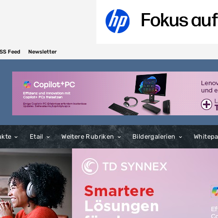
SS Feed
Newsletter
ukte
Etail
Weitere Rubriken
Bildergalerien
Whitep