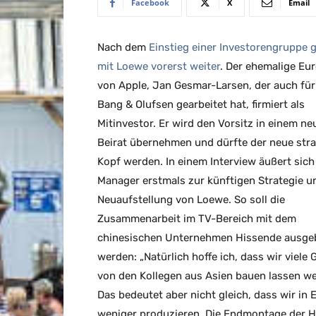
Facebook
X
Email
Nach dem
Einstieg einer Investorengruppe 
mit Loewe vorerst weiter
. Der ehemalige Eu
von Apple, Jan Gesmar-Larsen, der auch für
Bang & Olufsen gearbeitet hat, firmiert als
Mitinvestor. Er wird den Vorsitz in einem ne
Beirat übernehmen und dürfte der neue str
Kopf werden. In einem Interview äußert sich
Manager erstmals zur künftigen Strategie u
Neuaufstellung von Loewe. So soll die
Zusammenarbeit im TV-Bereich mit dem
chinesischen Unternehmen Hissende ausge
werden: „Natürlich hoffe ich, dass wir viele 
von den Kollegen aus Asien bauen lassen w
Das bedeutet aber nicht gleich, dass wir in 
weniger produzieren. Die Endmontage der H