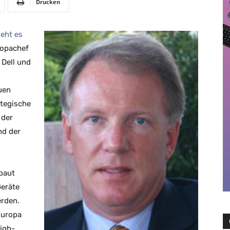
Drucken
geht es
ropachef
 Dell und
uen
ategische
 der
nd der
baut
Geräte
erden.
Europa
igh-