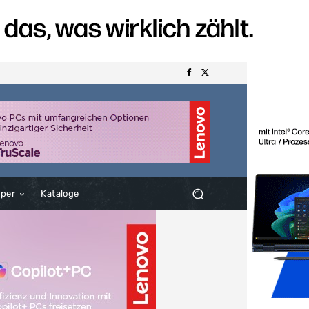
aper
Kataloge