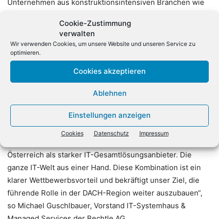
Unternehmen aus konstruktionsintensiven Branchen wie
Maschinen-, Anlagen- und Werkzeugbau sowie
Cookie-Zustimmung
Produktdesign zu ihren Kunden. Das Unternehmen betreut
verwalten
über 1.150 Kunden mit Komplettlösungen für
Wir verwenden Cookies, um unsere Website und unseren Service zu
Produktentwicklung und Fertigung. Das
optimieren.
Angebotsspektrum umfasst Beratung, Implementierung,
Cookies akzeptieren
Support und Schulungen. Die Geschäftsführung von
planetsoftware erfolge auch weiterhin durch die
Ablehnen
bisherigen Gesellschafter. Ebenso bleibe der Firmenname
Einstellungen anzeigen
erhalten.
Cookies
Datenschutz
Impressum
„Mit planetsoftware positionieren wir uns auch in
Österreich als starker IT-Gesamtlösungsanbieter. Die
ganze IT-Welt aus einer Hand. Diese Kombination ist ein
klarer Wettbewerbsvorteil und bekräftigt unser Ziel, die
führende Rolle in der DACH-Region weiter auszubauen“,
so Michael Guschlbauer, Vorstand IT-Systemhaus &
Managed Services der Bechtle AG.