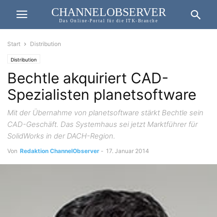
CHANNELOBSERVER
Das Online-Portal für die ITK-Branche
Start
Distribution
Distribution
Bechtle akquiriert CAD-
Spezialisten planetsoftware
Mit der Übernahme von planetsoftware stärkt Bechtle sein
CAD-Geschäft. Das Systemhaus sei jetzt Marktführer für
SolidWorks in der DACH-Region.
Von
Redaktion ChannelObserver
-
17. Januar 2014