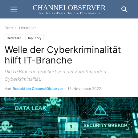
CHANNELOBSERVER
Das Online-Portal für die ITK-Branche
Start
Hersteller
Hersteller
Top Story
Welle der Cyberkriminalität
hilft IT-Branche
Die IT-Branche profitiert von der zunehmenden
Cyberkriminalität.
Von
Redaktion ChannelObserver
-
15. November 2022