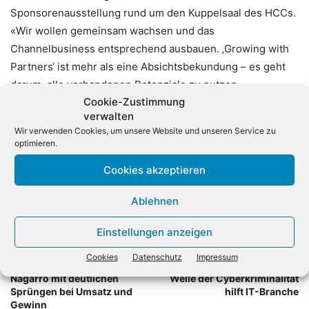
Sponsorenausstellung rund um den Kuppelsaal des HCCs.
«Wir wollen gemeinsam wachsen und das
Channelbusiness entsprechend ausbauen. ‚Growing with
Partners‘ ist mehr als eine Absichtsbekundung – es geht
darum, alle vorhandenen Potenziale zu nutzen,
Cookie-Zustimmung
vorhandene Lösungen zu verbessern und jedes neue
verwalten
Projekt über Partner abzubilden», so Santosh Wadwa,
Wir verwenden Cookies, um unsere Website und unseren Service zu
Head of Product Channel Sales Central Europe bei Fujitsu.
optimieren.
Cookies akzeptieren
Ablehnen
Einstellungen anzeigen
Cookies
Datenschutz
Impressum
Vorheriger Artikel
Nächster Artikel
Nagarro mit deutlichen
Welle der Cyberkriminalität
Sprüngen bei Umsatz und
hilft IT-Branche
Gewinn