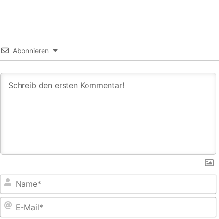
Abonnieren
E
M