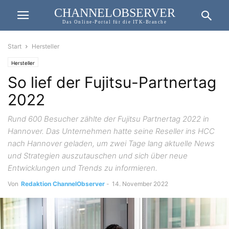
CHANNELOBSERVER
Das Online-Portal für die ITK-Branche
Start
Hersteller
Hersteller
So lief der Fujitsu-Partnertag
2022
Rund 600 Besucher zählte der Fujitsu Partnertag 2022 in
Hannover. Das Unternehmen hatte seine Reseller ins HCC
nach Hannover geladen, um zwei Tage lang aktuelle News
und Strategien auszutauschen und sich über neue
Entwicklungen und Trends zu informieren.
Von
Redaktion ChannelObserver
-
14. November 2022