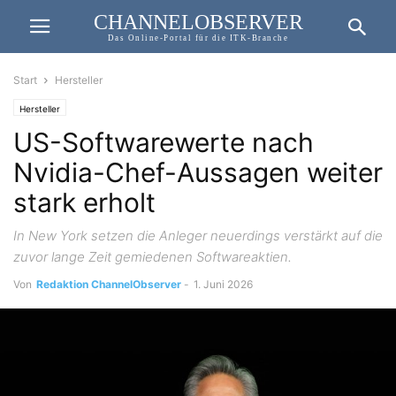
CHANNELOBSERVER
Das Online-Portal für die ITK-Branche
Start
Hersteller
Hersteller
US-Softwarewerte nach
Nvidia-Chef-Aussagen weiter
stark erholt
In New York setzen die Anleger neuerdings verstärkt auf die
zuvor lange Zeit gemiedenen Softwareaktien.
Von
Redaktion ChannelObserver
-
1. Juni 2026