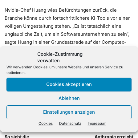
Nvidia-Chef Huang wies Befürchtungen zurück, die
Branche könne durch fortschrittlichere KI-Tools vor einer
völligen Umgestaltung stehen. „Es ist tatsächlich eine
unglaubliche Zeit, um ein Softwareunternehmen zu sein“,
sagte Huang in einer Grundsatzrede auf der Computex-
Messe in der taiwanesischen Hauptstadt Taipeh. Er
Cookie-Zustimmung
positionierte sich konträr zur Annahme, dass
verwalten
Softwareunternehmen wegen der agentischen KI vom
Wir verwenden Cookies, um unsere Website und unseren Service zu
optimieren.
Markt verschwinden werden.
(dpa)
Cookies akzeptieren
Ablehnen
Einstellungen anzeigen
Cookies
Datenschutz
Impressum
Vorheriger Artikel
Nächster Artikel
So sieht die
Anthropic erreicht