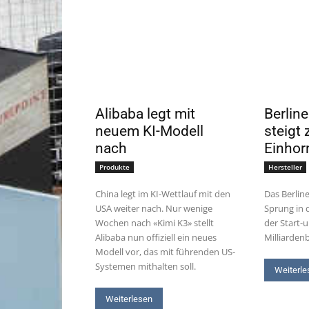
Alibaba legt mit
Berlin
neuem KI-Modell
steigt 
nach
Einhor
Produkte
Hersteller
China legt im KI-Wettlauf mit den
Das Berlin
USA weiter nach. Nur wenige
Sprung in d
Wochen nach «Kimi K3» stellt
der Start-u
Alibaba nun offiziell ein neues
Milliarden
Modell vor, das mit führenden US-
Systemen mithalten soll.
Weiterle
Weiterlesen