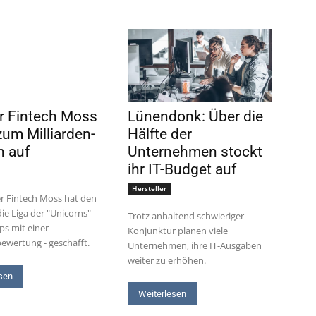
er Fintech Moss
Lünendonk: Über die
zum Milliarden-
Hälfte der
n auf
Unternehmen stockt
ihr IT-Budget auf
Hersteller
er Fintech Moss hat den
ie Liga der "Unicorns" -
Trotz anhaltend schwieriger
ps mit einer
Konjunktur planen viele
bewertung - geschafft.
Unternehmen, ihre IT-Ausgaben
weiter zu erhöhen.
sen
Weiterlesen