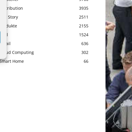
Distribution
3935
Top Story
2511
Produkte
2155
Etail
1524
Retail
636
Cloud Computing
302
Smart Home
66