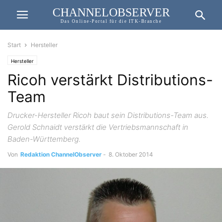
CHANNELOBSERVER
Das Online-Portal für die ITK-Branche
Start
Hersteller
Hersteller
Ricoh verstärkt Distributions-
Team
Drucker-Hersteller Ricoh baut sein Distributions-Team aus.
Gerold Schnaidt verstärkt die Vertriebsmannschaft in
Baden-Württemberg.
Von
Redaktion ChannelObserver
-
8. Oktober 2014