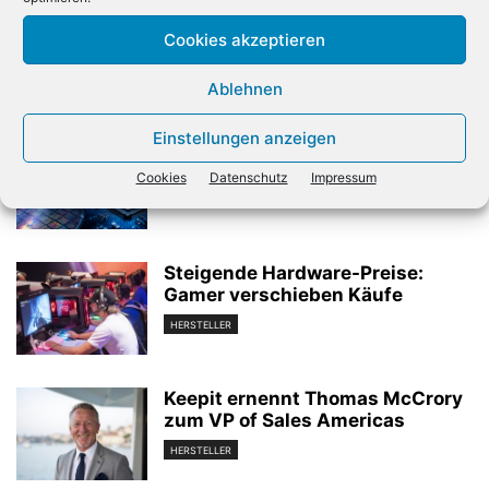
ChannelObserver verlost
Cyberport eröffnet ersten
eine Jahreslizenz „Dr. Web“
Store in München
Cookies akzeptieren
Ablehnen
Verwandte Artikel
Einstellungen anzeigen
Chipwerte mit erneutem
Erholungsschub
Cookies
Datenschutz
Impressum
HERSTELLER
Steigende Hardware-Preise:
Gamer verschieben Käufe
HERSTELLER
Keepit ernennt Thomas McCrory
zum VP of Sales Americas
HERSTELLER