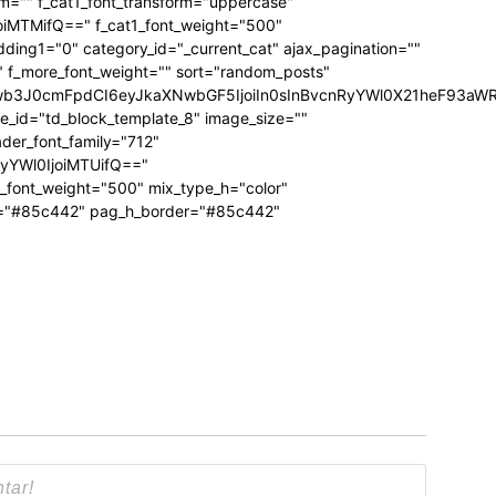
form="" f_cat1_font_transform="uppercase"
joiMTMifQ==" f_cat1_font_weight="500"
dding1="0" category_id="_current_cat" ajax_pagination=""
"" f_more_font_weight="" sort="random_posts"
Jwb3J0cmFpdCI6eyJkaXNwbGF5IjoiIn0sInBvcnRyYWl0X21heF93aWR
te_id="td_block_template_8" image_size=""
ader_font_family="712"
RyYWl0IjoiMTUifQ=="
_font_weight="500" mix_type_h="color"
bg="#85c442" pag_h_border="#85c442"