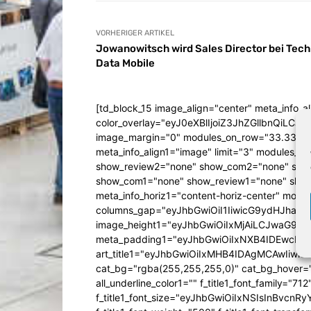
VORHERIGER ARTIKEL
Jowanowitsch wird Sales Director bei Tech
Data Mobile
[td_block_15 image_align="center" meta_info_a
color_overlay="eyJ0eXBlIjoiZ3JhZGllbn
image_margin="0" modules_on_row="33.333
meta_info_align1="image" limit="3" modules_
show_review2="none" show_com2="none" show
show_com1="none" show_review1="none" show
meta_info_horiz1="content-horiz-center" mod
columns_gap="eyJhbGwiOiI1IiwicG9ydHJhaXQiO
image_height1="eyJhbGwiOiIxMjAiLCJwaG9uZ
meta_padding1="eyJhbGwiOiIxNXB4IDEwcHg
art_title1="eyJhbGwiOiIxMHB4IDAgMCAwIiw
cat_bg="rgba(255,255,255,0)" cat_bg_hover="rg
all_underline_color1="" f_title1_font_family="712"
f_title1_font_size="eyJhbGwiOiIxNSIsInBvcnR