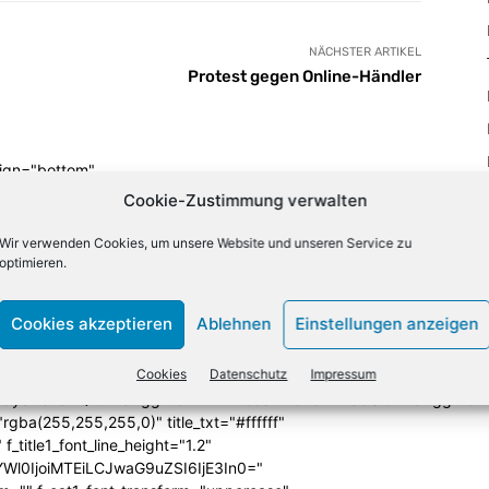
NÄCHSTER ARTIKEL
Protest gegen Online-Händler
lign="bottom"
QiLCJjb2xvcjEiOiJyZ2JhKDAsMCwwLDApIiwiY29sb3IyIjoicmd
Cookie-Zustimmung verwalten
33333%" columns="33.33333333%"
category="above" show_author2="none" show_date2="none"
Wir verwenden Cookies, um unsere Website und unseren Service zu
_excerpt2="none" show_excerpt1="none"
optimieren.
_date1="none" show_author1="none"
ules_space1="eyJhbGwiOiIwIiwicGhvbmUiOiIzIn0="
Cookies akzeptieren
Ablehnen
Einstellungen anzeigen
iIzIiwibGFuZHNjYXBlIjoiNCIsInBob25lIjoiMCJ9"
SI6IjExMCJ9"
Cookies
Datenschutz
Impressum
iLCJwb3J0cmFpdCI6IjEwcHggNXB4IiwibGFuZHNjYXBlIjoiMTJweCA
icG9ydHJhaXQiOiI2cHggMCAwIDAiLCJsYW5kc2NhcGUiOiI4cHggMCA
ba(255,255,255,0)" title_txt="#ffffff"
 f_title1_font_line_height="1.2"
yYWl0IjoiMTEiLCJwaG9uZSI6IjE3In0="