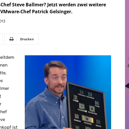
-Chef Steve Ballmer? Jetzt werden zwei weitere
 VMware-Chef Patrick Gelsinger.
013
Drucken
Seitdem
nnen
tte,
es
llmer
t
r
Chef
eve
nkopf ist