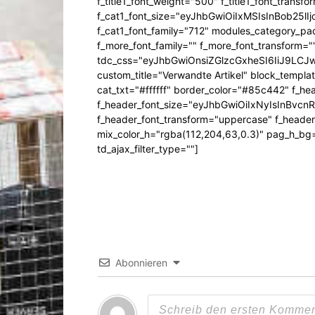
f_title1_font_weight="500" f_title1_font_trans
f_cat1_font_size="eyJhbGwiOiIxMSIsInBob25lI
f_cat1_font_family="712" modules_category_pa
f_more_font_family="" f_more_font_transform=
tdc_css="eyJhbGwiOnsiZGlzcGxheSI6IiJ9LC
custom_title="Verwandte Artikel" block_templa
cat_txt="#ffffff" border_color="#85c442" f_he
f_header_font_size="eyJhbGwiOiIxNyIsInBvcn
f_header_font_transform="uppercase" f_header
mix_color_h="rgba(112,204,63,0.3)" pag_h_
td_ajax_filter_type=""]
Abonnieren