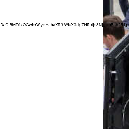
0aCI6MTAxOCwicG9ydHJhaXRfbWluX3dpZHRoIjo3NjgsInBob25lIjp7