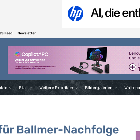
SS Feed
Newsletter
ukte
Etail
Weitere Rubriken
Bildergalerien
Whitep
für Ballmer-Nachfolge