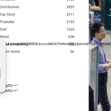
Distribution
3935
Top Story
2511
Produkte
2155
Etail
1524
Retail
636
Cloud Computing
302
iYSgwLDAsMCwwLjcpIiwibWl4ZWRDb2xvcnMiOlt7ImNvbG9yIjoic
Smart Home
66
4cHgifQ=="
wIDAifQ=="