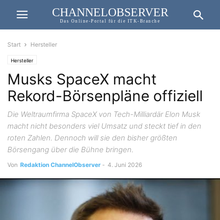
CHANNELOBSERVER
Das Online-Portal für die ITK-Branche
Start
Hersteller
Hersteller
Musks SpaceX macht
Rekord-Börsenpläne offiziell
Die Weltraumfirma SpaceX von Tech-Milliardär Elon Musk
macht nicht besonders viel Umsatz und steckt tief in den
roten Zahlen. Dennoch will sie den bisher größten
Börsengang über die Bühne bringen.
Von
Redaktion ChannelObserver
-
4. Juni 2026