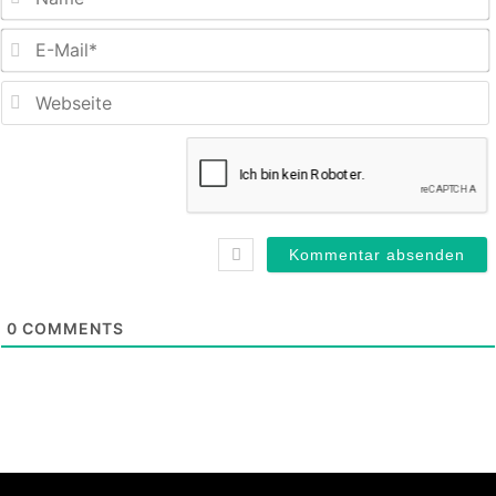
E
M
0
COMMENTS