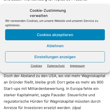
Cookie-Zustimmung
Gewinner im Städtevergleich sei Hamburg: Dort
verwalten
entstanden 212 neue Start-ups und damit erstmals seit
Wir verwenden Cookies, um unsere Website und unseren Service zu
Jahren mehr als in München. Berlin mit 429 Gründungen
optimieren.
bleibe klare Nummer eins, wachse aber mit plus 21
Cookies akzeptieren
Prozent relativ langsam.
Ablehnen
Auch an der Spitze der Gründerbranche tut sich laut
Startup-Verband etwas: Seit Jahresbeginn sind sechs
Einstellungen anzeigen
Start-ups mit Milliardenbewertung hinzugekommen,
Cookies
Datenschutz
Impressum
sodass Deutschland nun 36 solcher «Unicorns» zähle.
Doch der Abstand zu den USA, wo viel mehr Wagniskapital
an Gründer fließt, bleibe groß: Dort gebe es mehr als 900
Start-ups mit Milliardenbewertung. In Europa fehle ein
starker Kapitalmarkt, sagte Pausder. Steuerliche und
regulatorische Hürden für Wagniskapital müssten durch
Anreize für Investoren ersetzt werden.
(dpa)