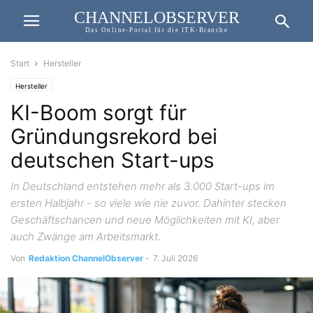
CHANNELOBSERVER
Das Online-Portal für die ITK-Branche
Start
Hersteller
Hersteller
KI-Boom sorgt für
Gründungsrekord bei
deutschen Start-ups
In Deutschland entstehen mehr als 3.000 Start-ups im
ersten Halbjahr - so viele wie nie zuvor. Dahinter stecken
Geschäftschancen und neue Möglichkeiten mit KI, aber
auch Zwänge am Arbeitsmarkt.
Von
Redaktion ChannelObserver
-
7. Juli 2026