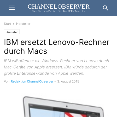
CHANNELOBSERVER
Das Online-Portal für die ITK-Branche
Start
Hersteller
Hersteller
IBM ersetzt Lenovo-Rechner
durch Macs
IBM will offenbar die Windows-Rechner von Lenovo durch
Mac-Geräte von Apple ersetzen. IBM würde dadurch der
größte Enterprise-Kunde von Apple werden.
Von
Redaktion ChannelObserver
-
3. August 2015