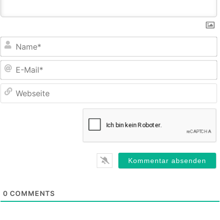
E
M
0
COMMENTS