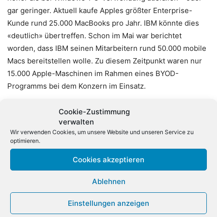
gar geringer. Aktuell kaufe Apples größter Enterprise-
Kunde rund 25.000 MacBooks pro Jahr. IBM könnte dies
«deutlich» übertreffen. Schon im Mai war berichtet
worden, dass IBM seinen Mitarbeitern rund 50.000 mobile
Macs bereitstellen wolle. Zu diesem Zeitpunkt waren nur
15.000 Apple-Maschinen im Rahmen eines BYOD-
Programms bei dem Konzern im Einsatz.
Apple und IBM hatten im Juli 2014 eine strategische
Cookie-Zustimmung
verwalten
Partnerschaft geschlossen, um den Enterprise-Markt mit
Wir verwenden Cookies, um unsere Website und unseren Service zu
mobilen Lösungen zu adressieren. Eine neue Kategorie
optimieren.
von Business-Apps wurde entwickelt, die die Big Data-
Cookies akzeptieren
und Analytics-Anwendungen von IBM auf iPad und iPhone
bringt. Erste gemeinsame Projekte sind mittlerweile
Ablehnen
angelaufen.
Einstellungen anzeigen