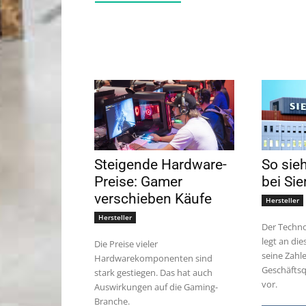
Steigende Hardware-
So sieh
Preise: Gamer
bei Si
verschieben Käufe
Hersteller
Hersteller
Der Techn
legt an di
Die Preise vieler
seine Zahle
Hardwarekomponenten sind
Geschäftsq
stark gestiegen. Das hat auch
vor.
Auswirkungen auf die Gaming-
Branche.