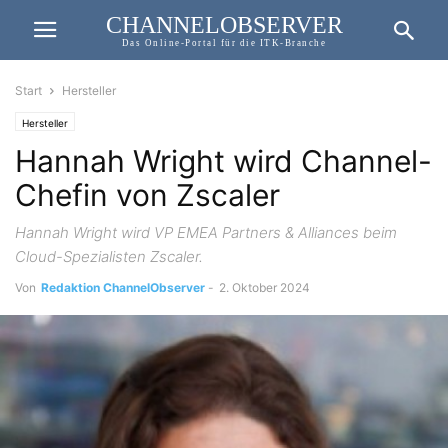
CHANNELOBSERVER
Das Online-Portal für die ITK-Branche
Start
Hersteller
Hersteller
Hannah Wright wird Channel-
Chefin von Zscaler
Hannah Wright wird VP EMEA Partners & Alliances beim
Cloud-Spezialisten Zscaler.
Von
Redaktion ChannelObserver
-
2. Oktober 2024