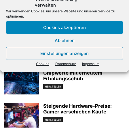
verwalten
Wir verwenden Cookies, um unsere Website und unseren Service zu
optimieren.
Cookies akzeptieren
Vorheriger Artikel
Nächster Artikel
Microsofts KI-Software
OpenAI holt sich Milliarden
Ablehnen
Copilot spricht mit Nutzern
von Investoren
Einstellungen anzeigen
Verwandte Artikel
Cookies
Datenschutz
Impressum
Chipwerte mit erneutem
Erholungsschub
HERSTELLER
Steigende Hardware-Preise:
Gamer verschieben Käufe
HERSTELLER