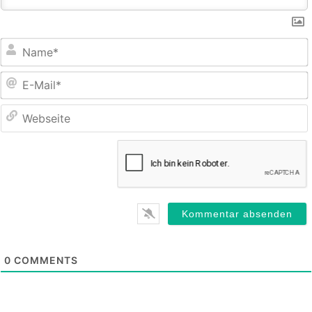
E
M
0
COMMENTS