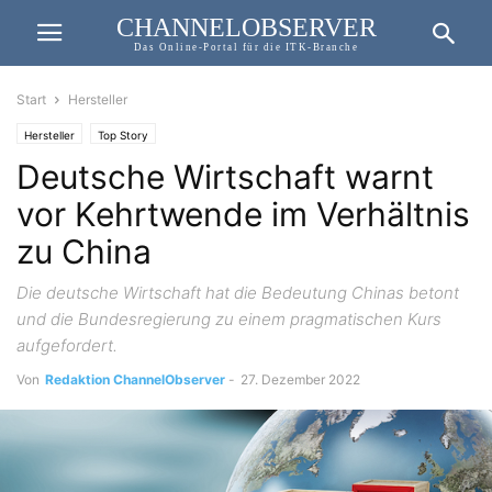
CHANNELOBSERVER
Das Online-Portal für die ITK-Branche
Start
Hersteller
Hersteller
Top Story
Deutsche Wirtschaft warnt
vor Kehrtwende im Verhältnis
zu China
Die deutsche Wirtschaft hat die Bedeutung Chinas betont
und die Bundesregierung zu einem pragmatischen Kurs
aufgefordert.
Von
Redaktion ChannelObserver
-
27. Dezember 2022