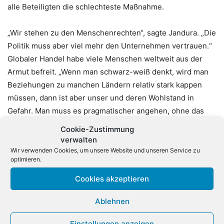
alle Beteiligten die schlechteste Maßnahme.
„Wir stehen zu den Menschenrechten“, sagte Jandura. „Die
Politik muss aber viel mehr den Unternehmen vertrauen.“
Globaler Handel habe viele Menschen weltweit aus der
Armut befreit. „Wenn man schwarz-weiß denkt, wird man
Beziehungen zu manchen Ländern relativ stark kappen
müssen, dann ist aber unser und deren Wohlstand in
Gefahr. Man muss es pragmatischer angehen, ohne das
Ziel aus den Augen zu verlieren.“
Cookie-Zustimmung
verwalten
DIHK-Präsident Adrian sagte, die meisten in China tätigen
Wir verwenden Cookies, um unsere Website und unseren Service zu
optimieren.
deutschen Unternehmen produzierten vor Ort für den
chinesischen Markt. „Das wird in der Diskussion hier oft
Cookies akzeptieren
übersehen. Und natürlich ist eine richtige Lehre aus den
Ablehnen
Krisen der vergangenen Jahre, seine Geschäftsrisiken
stärker zu verteilen. Das tun die Unternehmen derzeit
Einstellungen anzeigen