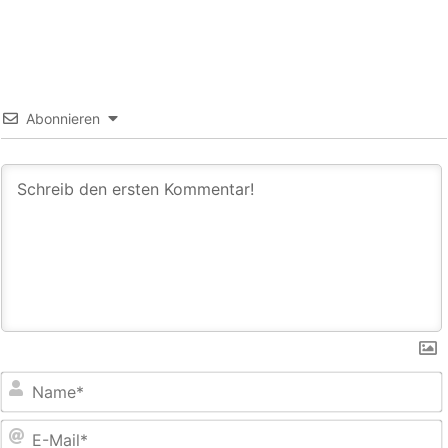
Abonnieren
E
M