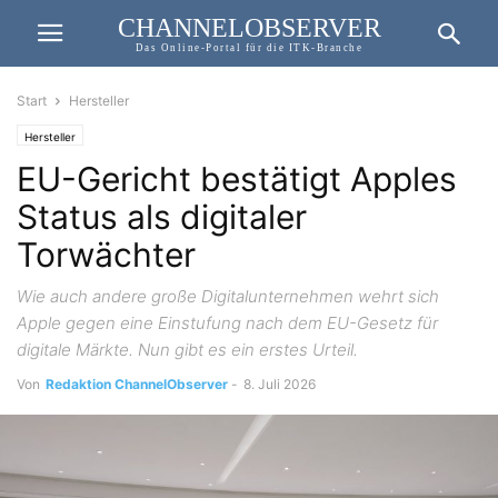
CHANNELOBSERVER
Das Online-Portal für die ITK-Branche
Start
Hersteller
Hersteller
EU-Gericht bestätigt Apples
Status als digitaler
Torwächter
Wie auch andere große Digitalunternehmen wehrt sich
Apple gegen eine Einstufung nach dem EU-Gesetz für
digitale Märkte. Nun gibt es ein erstes Urteil.
Von
Redaktion ChannelObserver
-
8. Juli 2026