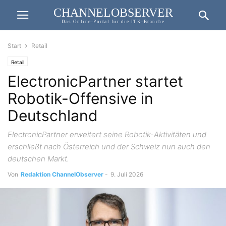
CHANNELOBSERVER
Das Online-Portal für die ITK-Branche
Start
Retail
Retail
ElectronicPartner startet
Robotik-Offensive in
Deutschland
ElectronicPartner erweitert seine Robotik-Aktivitäten und
erschließt nach Österreich und der Schweiz nun auch den
deutschen Markt.
Von
Redaktion ChannelObserver
-
9. Juli 2026