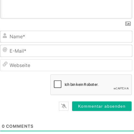
E
M
0
COMMENTS