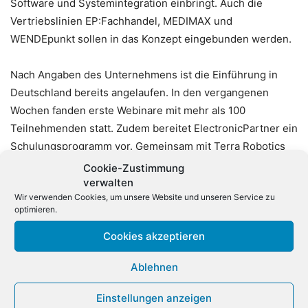
Software und Systemintegration einbringt. Auch die
Vertriebslinien EP:Fachhandel, MEDIMAX und
WENDEpunkt sollen in das Konzept eingebunden werden.
Nach Angaben des Unternehmens ist die Einführung in
Deutschland bereits angelaufen. In den vergangenen
Wochen fanden erste Webinare mit mehr als 100
Teilnehmenden statt. Zudem bereitet ElectronicPartner ein
Schulungsprogramm vor. Gemeinsam mit Terra Robotics
plant comTeam außerdem eine Roadshow mit
Cookie-Zustimmung
Produktvorstellungen, Schulungen sowie Anwendungs-
verwalten
Wir verwenden Cookies, um unsere Website und unseren Service zu
und Vertriebskonzepten für den B2B-Bereich.
optimieren.
ElectronicPartner kündigte zudem an, die Robotik-Initiative
Cookies akzeptieren
künftig auch auf seine Landesgesellschaft in den
Ablehnen
Niederlanden auszuweiten.
Einstellungen anzeigen