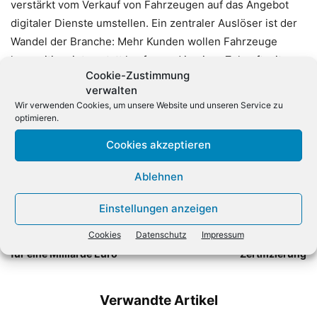
verstärkt vom Verkauf von Fahrzeugen auf das Angebot
digitaler Dienste umstellen. Ein zentraler Auslöser ist der
Wandel der Branche: Mehr Kunden wollen Fahrzeuge
kurzzeitig mieten statt kaufen und in einer Zukunft mit
Cookie-Zustimmung
selbstfahrenden Autos dürfte sich dieser Trend noch
verwalten
verstärken. (dpa)
Wir verwenden Cookies, um unsere Website und unseren Service zu
optimieren.
Cookies akzeptieren
Ablehnen
Einstellungen anzeigen
Vorheriger Artikel
Nächster Artikel
Cookies
Datenschutz
Impressum
EU bekommt Supercomputer
Fujitsu mit neuer Partner-
für eine Milliarde Euro
Zertifizierung
Verwandte Artikel