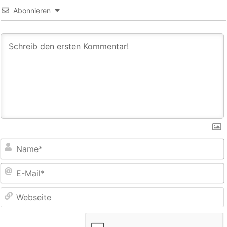
Abonnieren
E
M