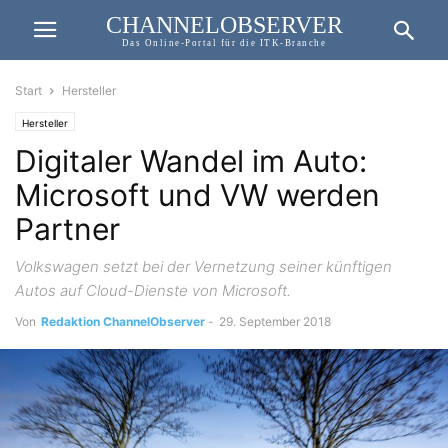
CHANNELOBSERVER
Das Online-Portal für die ITK-Branche
Start
Hersteller
Hersteller
Digitaler Wandel im Auto:
Microsoft und VW werden
Partner
Volkswagen setzt bei der Vernetzung seiner künftigen
Autos auf Cloud-Dienste von Microsoft.
Von
Redaktion ChannelObserver
-
29. September 2018