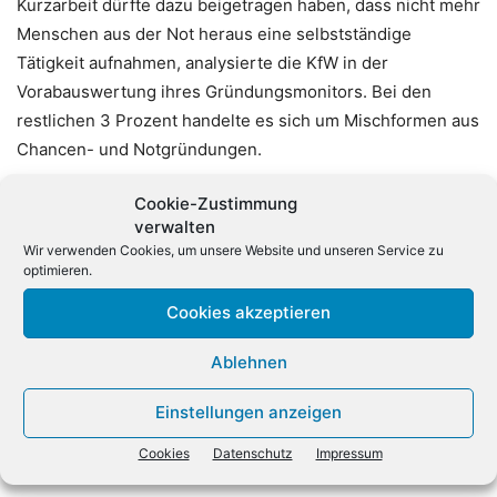
Kurzarbeit dürfte dazu beigetragen haben, dass nicht mehr
Menschen aus der Not heraus eine selbstständige
Tätigkeit aufnahmen, analysierte die KfW in der
Vorabauswertung ihres Gründungsmonitors. Bei den
restlichen 3 Prozent handelte es sich um Mischformen aus
Chancen- und Notgründungen.
Cookie-Zustimmung
Der überwiegende Teil der Gründerinnen und Gründer
verwalten
machte sich den Angaben zufolge mit neuen Unternehmen
Wir verwenden Cookies, um unsere Website und unseren Service zu
selbstständig (85 Prozent). Für den von Nachfolgesorgen
optimieren.
geplagten Mittelstand sind das aus Sicht der KfW
Cookies akzeptieren
allerdings keine guten Nachrichten. (
dpa)
Ablehnen
Einstellungen anzeigen
Cookies
Datenschutz
Impressum