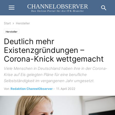
CHANNELOBSERVER
Das Online-Portal für die ITK-Branche
Start
Hersteller
Hersteller
Deutlich mehr
Existenzgründungen –
Corona-Knick wettgemacht
Viele Menschen in Deutschland haben ihre in der Corona-
Krise auf Eis gelegten Pläne für eine berufliche
Selbstständigkeit im vergangenen Jahr umgesetzt.
Von
Redaktion ChannelObserver
-
11. April 2022