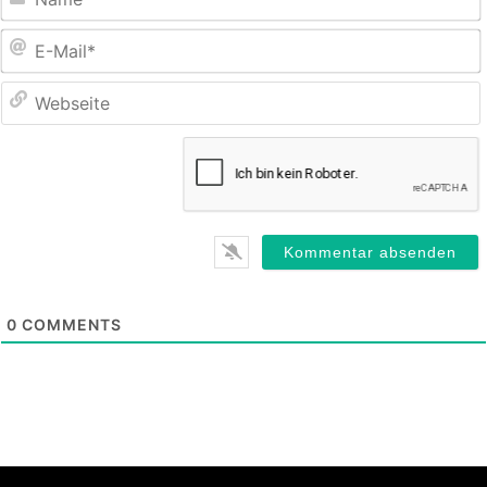
E
M
0
COMMENTS