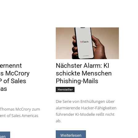
 ernennt
Nächster Alarm: KI
s McCrory
schickte Menschen
 of Sales
Phishing-Mails
cas
Hersteller
Die Serie von Enthüllungen über
alarmierende Hacker-Fähigkeiten
t Thomas McCrory zum
führender KI-Modelle reißt nicht
dent of Sales Americas
ab.
Weiterlesen
sen