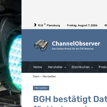
C
13.8
Flensburg
Freitag, August 7, 2026
R
Home
Hersteller
Distribution
Prod
Start
Hersteller
Hersteller
BGH bestätigt Da