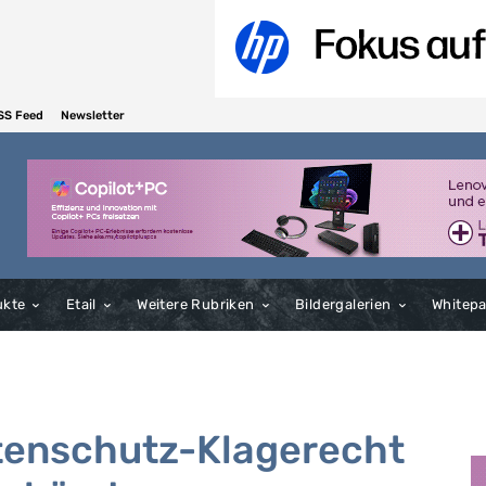
SS Feed
Newsletter
ukte
Etail
Weitere Rubriken
Bildergalerien
Whitep
tenschutz-Klagerecht