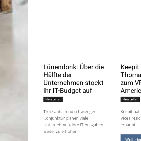
Lünendonk: Über die
Keepit
Hälfte der
Thoma
Unternehmen stockt
zum VP
ihr IT-Budget auf
Ameri
Hersteller
Hersteller
Trotz anhaltend schwieriger
Keepit ha
Konjunktur planen viele
Vice Presi
Unternehmen, ihre IT-Ausgaben
ernannt.
weiter zu erhöhen.
Weiterle