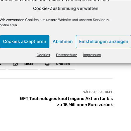
ungen von Informationspflichten im Wege einer Klage
Cookie-Zustimmung verwalten
. Die Revision von Meta gegen ein Urteil des
h gesehen hatte – blieb ohne Erfolg. (Az. I ZR 186/17)
Wir verwenden Cookies, um unsere Website und unseren Service zu
optimieren.
Cookies akzeptieren
Ablehnen
Einstellungen anzeigen
Cookies
Datenschutz
Impressum
X
Email
Drucken
NÄCHSTER ARTIKEL
GFT Technologies kauft eigene Aktien für bis
zu 15 Millionen Euro zurück