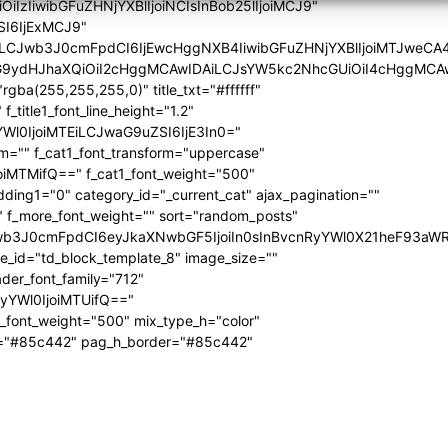
iIzIiwibGFuZHNjYXBlIjoiNCIsInBob25lIjoiMCJ9"
SI6IjExMCJ9"
iLCJwb3J0cmFpdCI6IjEwcHggNXB4IiwibGFuZHNjYXBlIjoiMTJweCA
icG9ydHJhaXQiOiI2cHggMCAwIDAiLCJsYW5kc2NhcGUiOiI4cHggMCA
ba(255,255,255,0)" title_txt="#ffffff"
 f_title1_font_line_height="1.2"
yYWl0IjoiMTEiLCJwaG9uZSI6IjE3In0="
form="" f_cat1_font_transform="uppercase"
joiMTMifQ==" f_cat1_font_weight="500"
dding1="0" category_id="_current_cat" ajax_pagination=""
"" f_more_font_weight="" sort="random_posts"
Jwb3J0cmFpdCI6eyJkaXNwbGF5IjoiIn0sInBvcnRyYWl0X21heF93aWR
te_id="td_block_template_8" image_size=""
ader_font_family="712"
RyYWl0IjoiMTUifQ=="
_font_weight="500" mix_type_h="color"
bg="#85c442" pag_h_border="#85c442"