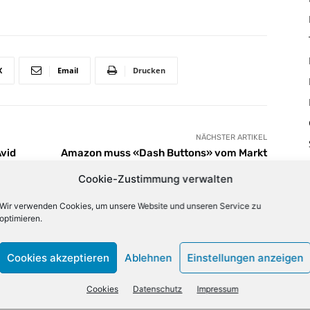
X
Email
Drucken
NÄCHSTER ARTIKEL
vid
Amazon muss «Dash Buttons» vom Markt
nehmen
Cookie-Zustimmung verwalten
Wir verwenden Cookies, um unsere Website und unseren Service zu
lign="bottom"
optimieren.
QiLCJjb2xvcjEiOiJyZ2JhKDAsMCwwLDApIiwiY29sb3IyIjoicmd
33333%" columns="33.33333333%"
category="above" show_author2="none" show_date2="none"
Cookies akzeptieren
Ablehnen
Einstellungen anzeigen
_excerpt2="none" show_excerpt1="none"
_date1="none" show_author1="none"
Cookies
Datenschutz
Impressum
ules_space1="eyJhbGwiOiIwIiwicGhvbmUiOiIzIn0="