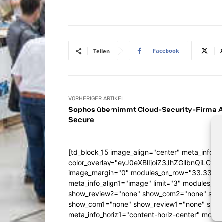
Facebook
Teilen
VORHERIGER ARTIKEL
Sophos übernimmt Cloud-Security-Firma A
Secure
[td_block_15 image_align="center" meta_info_a
color_overlay="eyJ0eXBlIjoiZ3JhZGllbn
image_margin="0" modules_on_row="33.333
meta_info_align1="image" limit="3" modules_
show_review2="none" show_com2="none" show
show_com1="none" show_review1="none" show
meta_info_horiz1="content-horiz-center" mod