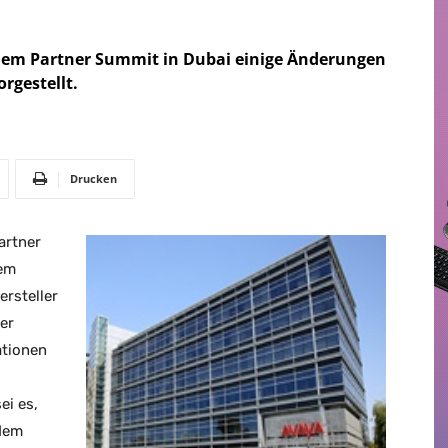
inem Partner Summit in Dubai einige Änderungen
rgestellt.
Drucken
artner
nem
rsteller
der
ationen
ei es,
dem