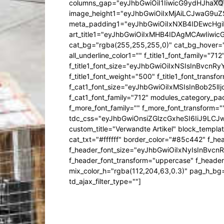
columns_gap="eyJhbGwiOiI1IiwicG9ydHJhaXQiO
image_height1="eyJhbGwiOiIxMjAiLCJwaG9uZ
meta_padding1="eyJhbGwiOiIxNXB4IDEwcHg
art_title1="eyJhbGwiOiIxMHB4IDAgMCAwIiw
cat_bg="rgba(255,255,255,0)" cat_bg_hover="rg
all_underline_color1="" f_title1_font_family="712"
f_title1_font_size="eyJhbGwiOiIxNSIsInBvcnR
f_title1_font_weight="500" f_title1_font_trans
f_cat1_font_size="eyJhbGwiOiIxMSIsInBob25lI
f_cat1_font_family="712" modules_category_pa
f_more_font_family="" f_more_font_transform=
tdc_css="eyJhbGwiOnsiZGlzcGxheSI6IiJ9LC
custom_title="Verwandte Artikel" block_templa
cat_txt="#ffffff" border_color="#85c442" f_he
f_header_font_size="eyJhbGwiOiIxNyIsInBvcn
f_header_font_transform="uppercase" f_header
mix_color_h="rgba(112,204,63,0.3)" pag_h_
td_ajax_filter_type=""]