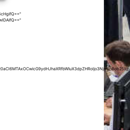
4cHgifQ=="
wIDAifQ=="
0aCI6MTAxOCwicG9ydHJhaXRfbWluX3dpZHRoIjo3NjgsInBob25lIjp7