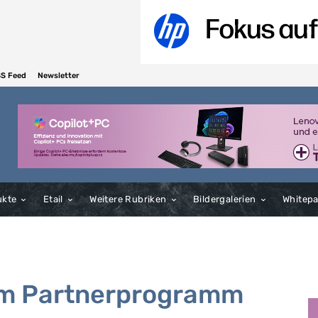
S Feed
Newsletter
ukte
Etail
Weitere Rubriken
Bildergalerien
Whitep
am Partnerprogramm