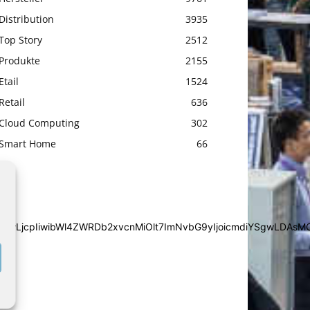
Distribution
3935
Top Story
2512
Produkte
2155
Etail
1524
Retail
636
Cloud Computing
302
Smart Home
66
iYSgwLDAsMCwwLjcpIiwibWl4ZWRDb2xvcnMiOlt7ImNvbG9yIjoic