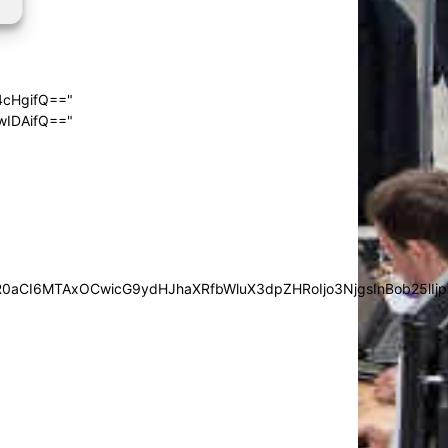
4cHgifQ=="
wIDAifQ=="
0aCI6MTAxOCwicG9ydHJhaXRfbWluX3dpZHRoIjo3NjgsInBob25lIjp7