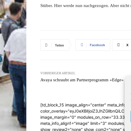
Stüber. Hier werde nun nachgezogen. Aber nicht m
Facebook
X
Teilen
VORHERIGER ARTIKEL
Avaya schraubt am Partnerprogramm «Edge»
[td_block_15 image_align="center" meta_info_a
color_overlay="eyJ0eXBlIjoiZ3JhZGllbn
image_margin="0" modules_on_row="33.333
meta_info_align1="image" limit="3" modules_
show_review2="none" show_com2="none" show