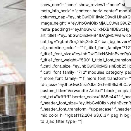
show_com1="none" show_review1="none" show
meta_info_horiz1="content-horiz-center" mod
columns_gap="eyJhbGwiOiI1IiwicG9ydHJhaXQiO
image_height1="eyJhbGwiOiIxMjAiLCJwaG9uZ
meta_padding1="eyJhbGwiOiIxNXB4IDEwcHg
art_title1="eyJhbGwiOiIxMHB4IDAgMCAwIiw
cat_bg="rgba(255,255,255,0)" cat_bg_hover="rg
all_underline_color1="" f_title1_font_family="712"
f_title1_font_size="eyJhbGwiOiIxNSIsInBvcnR
f_title1_font_weight="500" f_title1_font_trans
f_cat1_font_size="eyJhbGwiOiIxMSIsInBob25lI
f_cat1_font_family="712" modules_category_pa
f_more_font_family="" f_more_font_transform=
tdc_css="eyJhbGwiOnsiZGlzcGxheSI6IiJ9LC
custom_title="Verwandte Artikel" block_templa
cat_txt="#ffffff" border_color="#85c442" f_he
f_header_font_size="eyJhbGwiOiIxNyIsInBvcn
f_header_font_transform="uppercase" f_header
mix_color_h="rgba(112,204,63,0.3)" pag_h_
td_ajax_filter_type=""]