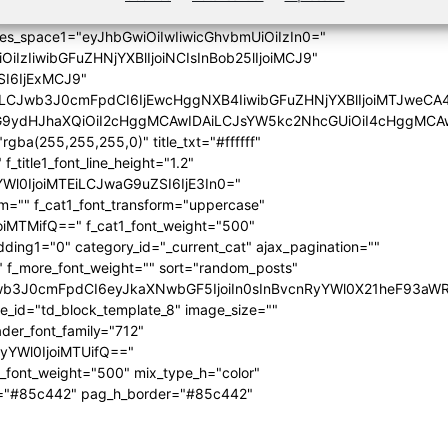
_date1="none" show_author1="none"
ules_space1="eyJhbGwiOiIwIiwicGhvbmUiOiIzIn0="
iIzIiwibGFuZHNjYXBlIjoiNCIsInBob25lIjoiMCJ9"
SI6IjExMCJ9"
iLCJwb3J0cmFpdCI6IjEwcHggNXB4IiwibGFuZHNjYXBlIjoiMTJweCA
icG9ydHJhaXQiOiI2cHggMCAwIDAiLCJsYW5kc2NhcGUiOiI4cHggMCA
ba(255,255,255,0)" title_txt="#ffffff"
 f_title1_font_line_height="1.2"
yYWl0IjoiMTEiLCJwaG9uZSI6IjE3In0="
form="" f_cat1_font_transform="uppercase"
joiMTMifQ==" f_cat1_font_weight="500"
dding1="0" category_id="_current_cat" ajax_pagination=""
"" f_more_font_weight="" sort="random_posts"
Jwb3J0cmFpdCI6eyJkaXNwbGF5IjoiIn0sInBvcnRyYWl0X21heF93aWR
te_id="td_block_template_8" image_size=""
ader_font_family="712"
RyYWl0IjoiMTUifQ=="
_font_weight="500" mix_type_h="color"
bg="#85c442" pag_h_border="#85c442"