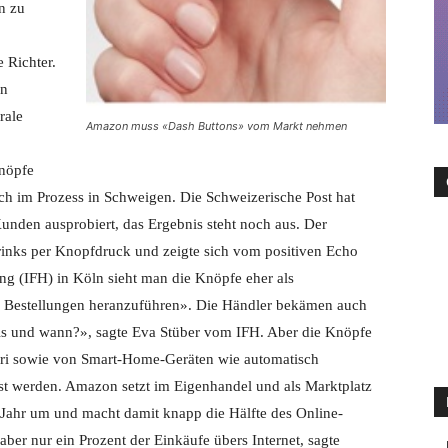
n zu
e Richter.
en
rale
Amazon muss «Dash Buttons» vom Markt nehmen
knöpfe
ch im Prozess in Schweigen. Die Schweizerische Post hat
den ausprobiert, das Ergebnis steht noch aus. Der
drinks per Knopfdruck und zeigte sich vom positiven Echo
ung (IFH) in Köln sieht man die Knöpfe eher als
 Bestellungen heranzuführen». Die Händler bekämen auch
reis und wann?», sagte Eva Stüber vom IFH. Aber die Knöpfe
iri sowie von Smart-Home-Geräten wie automatisch
t werden. Amazon setzt im Eigenhandel und als Marktplatz
 Jahr um und macht damit knapp die Hälfte des Online-
ber nur ein Prozent der Einkäufe übers Internet, sagte