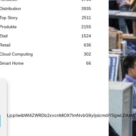
Distribution
3935
Top Story
2511
Produkte
2155
Etail
1524
Retail
636
Cloud Computing
302
Smart Home
66
iYSgwLDAsMCwwLjcpIiwibWl4ZWRDb2xvcnMiOlt7ImNvbG9yIjoic