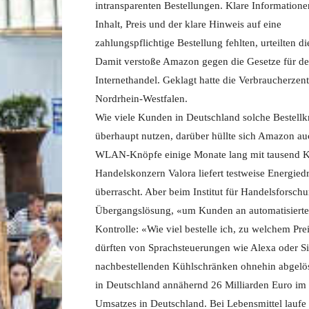
intransparenten Bestellungen. Klare Informatione
Inhalt, Preis und der klare Hinweis auf eine
zahlungspflichtige Bestellung fehlten, urteilten di
Damit verstoße Amazon gegen die Gesetze für d
Internethandel. Geklagt hatte die Verbraucherzent
Nordrhein-Westfalen.
Wie viele Kunden in Deutschland solche Bestell
überhaupt nutzen, darüber hüllte sich Amazon au
WLAN-Knöpfe einige Monate lang mit tausend Kun
Handelskonzern Valora liefert testweise Energie
überrascht. Aber beim Institut für Handelsforsch
Übergangslösung, «um Kunden an automatisierte
Kontrolle: «Wie viel bestelle ich, zu welchem P
dürften von Sprachsteuerungen wie Alexa oder S
nachbestellenden Kühlschränken ohnehin abgelös
in Deutschland annähernd 26 Milliarden Euro im
Umsatzes in Deutschland. Bei Lebensmittel laufe a