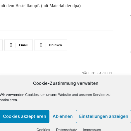
it dem Bestellknopf. (mit Material der dpa)
Email
Drucken
NÄCHSTER ARTIKEL
Herrmann neuer CEO von Rohde & Schwarz
Cookie-Zustimmung verwalten
Cybersecurity
Wir verwenden Cookies, um unsere Website und unseren Service zu
optimieren.
lign="bottom"
QiLCJjb2xvcjEiOiJyZ2JhKDAsMCwwLDApIiwiY29sb3IyIjoicmd
Cookies akzeptieren
Ablehnen
Einstellungen anzeigen
33333%" columns="33.33333333%"
category="above" show_author2="none" show_date2="none"
_excerpt2="none" show_excerpt1="none"
Cookies
Datenschutz
Impressum