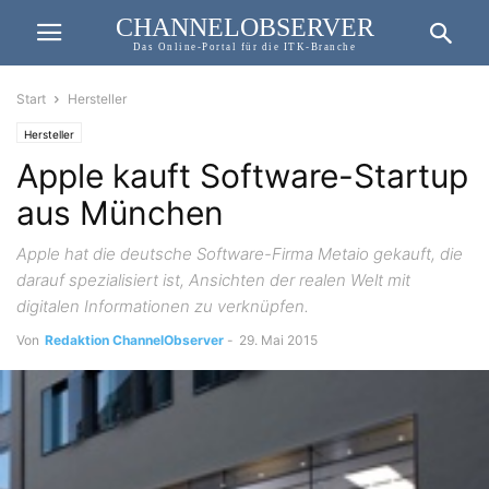
CHANNELOBSERVER
Das Online-Portal für die ITK-Branche
Start
Hersteller
Hersteller
Apple kauft Software-Startup
aus München
Apple hat die deutsche Software-Firma Metaio gekauft, die
darauf spezialisiert ist, Ansichten der realen Welt mit
digitalen Informationen zu verknüpfen.
Von
Redaktion ChannelObserver
-
29. Mai 2015