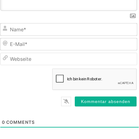
E
M
0
COMMENTS