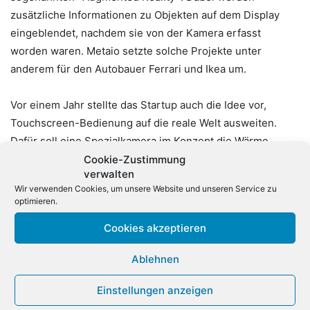
zusätzliche Informationen zu Objekten auf dem Display
eingeblendet, nachdem sie von der Kamera erfasst
worden waren. Metaio setzte solche Projekte unter
anderem für den Autobauer Ferrari und Ikea um.
Vor einem Jahr stellte das Startup auch die Idee vor,
Touchscreen-Bedienung auf die reale Welt ausweiten.
Dafür soll eine Spezialkamera im Konzept die Wärme
registrieren, die der Finger auf einem Gegenstand
Cookie-Zustimmung
verwalten
hinterlässt. Software kann daraus verschiedene Aktionen
Wir verwenden Cookies, um unsere Website und unseren Service zu
ableiten. Auch Apples Rivalen arbeiten an Konzepten für
optimieren.
Augmented Reality. So stellte Microsoft vor kurzem die
Cookies akzeptieren
Datenbrille HoloLense vor, mit der für einen Nutzer
virtuelle Objekte eingeblendet werden können, die mit der
Ablehnen
realen Umgebung interagieren. (dpa)
Einstellungen anzeigen