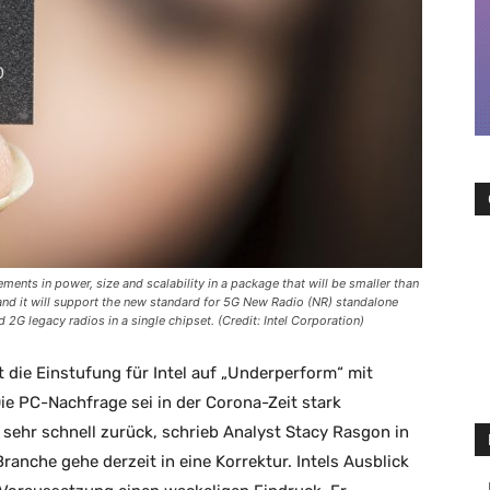
nts in power, size and scalability in a package that will be smaller than
, and it will support the new standard for 5G New Radio (NR) standalone
G legacy radios in a single chipset. (Credit: Intel Corporation)
die Einstufung für Intel auf „Underperform“ mit
ie PC-Nachfrage sei in der Corona-Zeit stark
sehr schnell zurück, schrieb Analyst Stacy Rasgon in
ranche gehe derzeit in eine Korrektur. Intels Ausblick