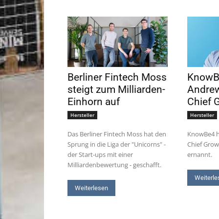
Berliner Fintech Moss
KnowB
steigt zum Milliarden-
Andre
Einhorn auf
Chief 
Hersteller
Hersteller
Das Berliner Fintech Moss hat den
KnowBe4 h
Sprung in die Liga der "Unicorns" -
Chief Grow
der Start-ups mit einer
ernannt.
Milliardenbewertung - geschafft.
Weiterle
Weiterlesen