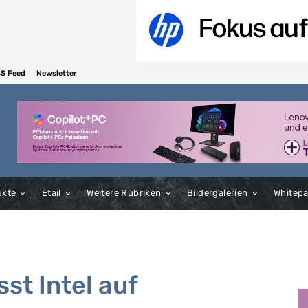
S Feed
Newsletter
ukte
Etail
Weitere Rubriken
Bildergalerien
Whitep
st Intel auf