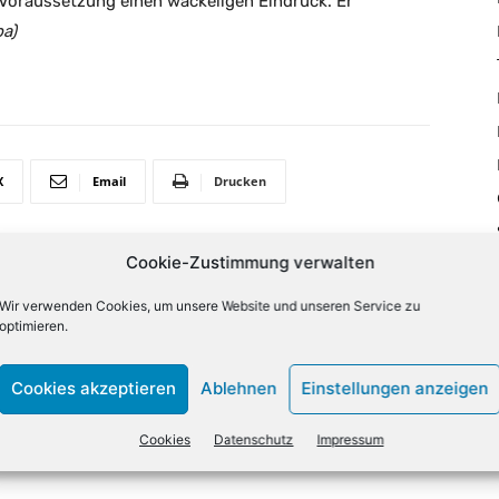
 Voraussetzung einen wackeligen Eindruck. Er
a)
X
Email
Drucken
Cookie-Zustimmung verwalten
NÄCHSTER ARTIKEL
Wir verwenden Cookies, um unsere Website und unseren Service zu
Verband: Start-ups noch pessimistischer als
optimieren.
im Corona-Krisenjahr 2020
Cookies akzeptieren
Ablehnen
Einstellungen anzeigen
Cookies
Datenschutz
Impressum