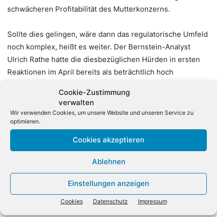
schwächeren Profitabilität des Mutterkonzerns.
Sollte dies gelingen, wäre dann das regulatorische Umfeld
noch komplex, heißt es weiter. Der Bernstein-Analyst
Ulrich Rathe hatte die diesbezüglichen Hürden in ersten
Reaktionen im April bereits als beträchtlich hoch
bezeichnet, auch wenn die Idee an sich plausibel sei.
Cookie-Zustimmung
Experten äußerten damals die Vermutung, dass das Ziel
verwalten
ist, den Bewertungsabschlag der Telekom im Vergleich zur
Wir verwenden Cookies, um unsere Website und unseren Service zu
optimieren.
US-Tochter zu beseitigen, einfacher an Kapital
heranzukommen und den weltgrößten
Cookies akzeptieren
Telekommunikationskonzern zu schaffen.
(dpa)
Ablehnen
Einstellungen anzeigen
Cookies
Datenschutz
Impressum