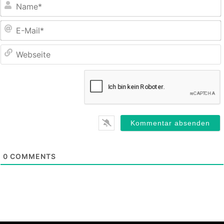
E
M
0
COMMENTS