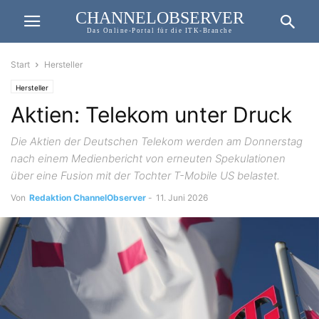
CHANNELOBSERVER
Das Online-Portal für die ITK-Branche
Start
Hersteller
Hersteller
Aktien: Telekom unter Druck
Die Aktien der Deutschen Telekom werden am Donnerstag
nach einem Medienbericht von erneuten Spekulationen
über eine Fusion mit der Tochter T-Mobile US belastet.
Von
Redaktion ChannelObserver
-
11. Juni 2026