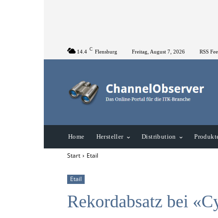
C
14.4
Flensburg
Freitag, August 7, 2026
RSS Fe
Home
Hersteller
Distribution
Produkt
Start
Etail
Etail
Rekordabsatz bei «C