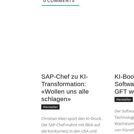
0
COMMENTS
SAP-Chef zu KI-
KI-Boo
Transformation:
Softwa
«Wollen uns alle
GFT we
schlagen»
Hersteller
Hersteller
Der Softwa
Technologi
Christian Klein spürt den KI-Druck.
Wachstums
Der SAP-Chef mahnt mit Blick auf
von Künstli
die Konkurrenz in den USA und