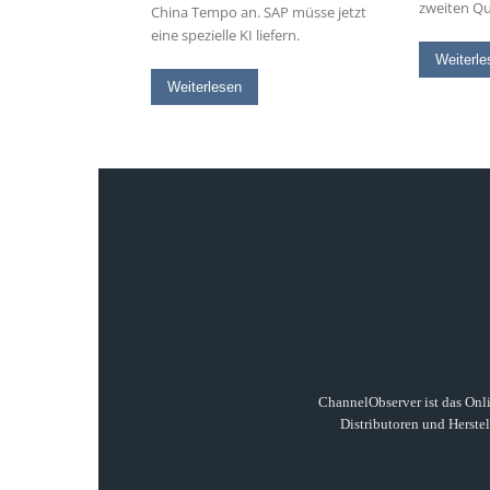
zweiten Qu
China Tempo an. SAP müsse jetzt
eine spezielle KI liefern.
Weiterle
Weiterlesen
ChannelObserver ist das Onli
Distributoren und Herste