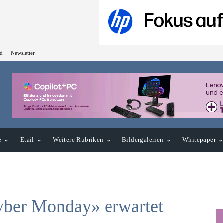
ed
Newsletter
e
Etail
Weitere Rubriken
Bildergalerien
Whitepaper
yber Monday» erwartet