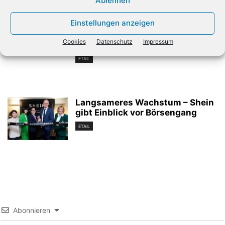
Ablehnen
ETAIL
Einstellungen anzeigen
Cookies
Datenschutz
Impressum
AWS steigert Umsatz massiv
ETAIL
Langsameres Wachstum – Shein
gibt Einblick vor Börsengang
ETAIL
Abonnieren