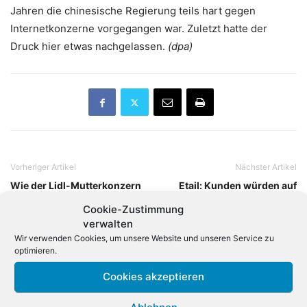
Jahren die chinesische Regierung teils hart gegen
Internetkonzerne vorgegangen war. Zuletzt hatte der
Druck hier etwas nachgelassen.
(dpa)
Vorheriger Artikel
Nächster Artikel
Wie der Lidl-Mutterkonzern
Etail: Kunden würden auf
zum IT-Dienstleister wird
Annehmlichkeiten
Cookie-Zustimmung
verzichten
verwalten
Wir verwenden Cookies, um unsere Website und unseren Service zu
optimieren.
Verwandte Artikel
Cookies akzeptieren
Aktien: Amazon zündet nächstes
Kursfeuerwerk – Apple sackt ab