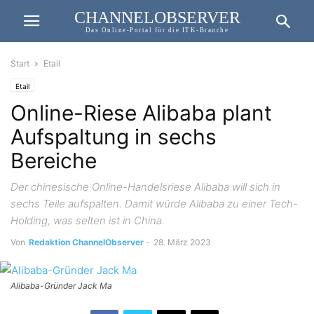
CHANNELOBSERVER
Das Online-Portal für die ITK-Branche
Start
Etail
Etail
Online-Riese Alibaba plant
Aufspaltung in sechs
Bereiche
Der chinesische Online-Handelsriese Alibaba will sich in
sechs Teile aufspalten. Damit würde Alibaba zu einer Tech-
Holding, was selten ist in China.
Von
Redaktion ChannelObserver
-
28. März 2023
Alibaba-Gründer Jack Ma