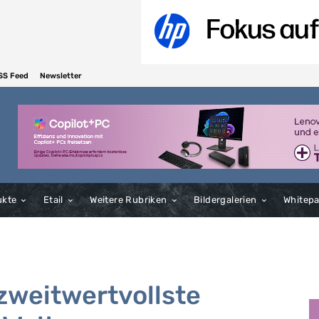
SS Feed
Newsletter
ukte
Etail
Weitere Rubriken
Bildergalerien
Whitep
zweitwertvollste