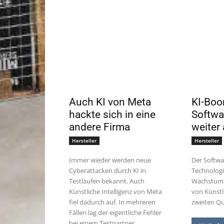
Auch KI von Meta
KI-Boo
hackte sich in eine
Softwa
andere Firma
weiter
Hersteller
Hersteller
Immer wieder werden neue
Der Softwa
Cyberattacken durch KI in
Technologi
Testläufen bekannt. Auch
Wachstums
Künstliche Intelligenz von Meta
von Künstli
fiel dadurch auf. In mehreren
zweiten Qu
Fällen lag der eigentliche Fehler
bei einem Testpartner.