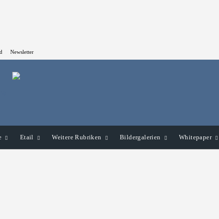
d
Newsletter
e
Etail
Weitere Rubriken
Bildergalerien
Whitepaper