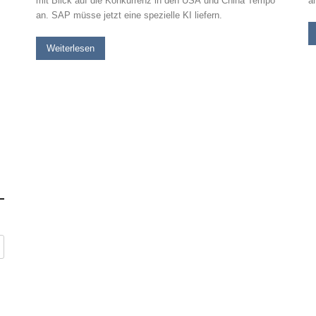
mit Blick auf die Konkurrenz in den USA und China Tempo
a
an. SAP müsse jetzt eine spezielle KI liefern.
Weiterlesen