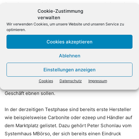
übernimmt das Billing: Partner versenden lediglich an ihre
Cookie-Zustimmung
Kunden eine Rechnung mit ihrem Logo, so dass sich an
verwalten
der Beziehung zum Endkunde nichts ändere. Mit dem
Wir verwenden Cookies, um unsere Website und unseren Service zu
Beitritt zum Marketplace sollen Partner Cloud-Services
optimieren.
schnell und einfach in Betrieb nehmen können. Die
Cookies akzeptieren
Nutzung des Portals ist für Reseller kostenfrei. Händler
können die Cloud-Services entweder ausschließlich an
Ablehnen
ihre Kunden vertreiben oder aber auch an die anderen
Reseller von Also vermarkten. Hierfür bedarf es noch
Einstellungen anzeigen
einer zusätzlichen Zertifizierung. Darüber hinaus bietet
Cookies
Datenschutz
Impressum
Also Value Added Services an, die den Weg in das Cloud-
Geschäft ebnen sollen.
In der derzeitigen Testphase sind bereits erste Hersteller
wie beispielsweise Carbonite oder ezeep und Händler auf
dem Marktplatz gelistet. Dazu gehört Peter Schonlau vom
Systemhaus MBörso, der sich bereits einen Eindruck