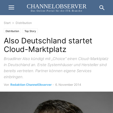
CHANNELOBSERVER
Das Online-Portal für die ITK-Branche
Start
Distribution
Distribution
Top Story
Also Deutschland startet
Cloud-Marktplatz
Broadliner Also kündigt mit „Choice“ einen Cloud-Marktplatz
in Deutschland an. Erste Systemhäuser und Hersteller sind
bereits vertreten. Partner können eigene Services
einbringen.
Von
Redaktion ChannelObserver
-
6. November 2014