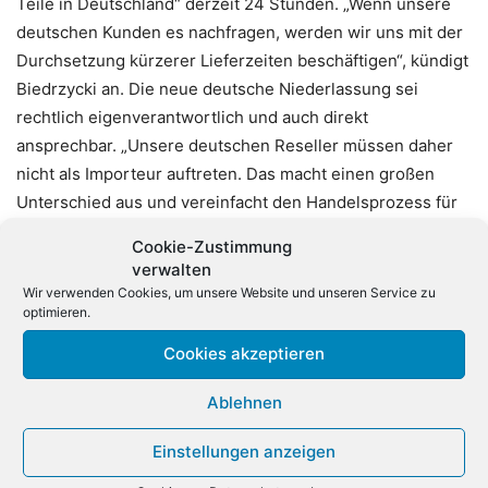
Teile in Deutschland“ derzeit 24 Stunden. „Wenn unsere
deutschen Kunden es nachfragen, werden wir uns mit der
Durchsetzung kürzerer Lieferzeiten beschäftigen“, kündigt
Biedrzycki an. Die neue deutsche Niederlassung sei
rechtlich eigenverantwortlich und auch direkt
ansprechbar. „Unsere deutschen Reseller müssen daher
nicht als Importeur auftreten. Das macht einen großen
Unterschied aus und vereinfacht den Handelsprozess für
unsere Fachhändler“, betont der Distributionschef. ABC
Cookie-Zustimmung
Data betreibt mit „Colorovo“ auch eine Eigenmarke. Dazu
verwalten
zählen Tablets, Supplies und Accessories. Die so
Wir verwenden Cookies, um unsere Website und unseren Service zu
optimieren.
genannten „City Tablets“ sind Tablet PCs mit 3D-Displays,
die ohne Brille nutzbar sind. In Deutschland soll vorerst
Cookies akzeptieren
nur eine Auswahl der Colorovo-Linie angeboten werden.
Ablehnen
Einstellungen anzeigen