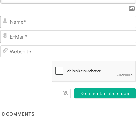
E
M
0
COMMENTS