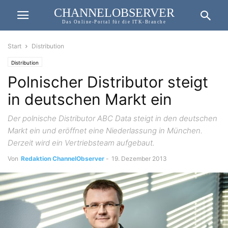
CHANNELOBSERVER
Das Online-Portal für die ITK-Branche
Start
Distribution
Distribution
Polnischer Distributor steigt
in deutschen Markt ein
Der polnische Distributor ABC Data steigt in den deutschen
Markt ein und eröffnet eine Niederlassung in München.
Derzeit wird ein Vertriebsteam aufgebaut.
Von
Redaktion ChannelObserver
-
19. Dezember 2013