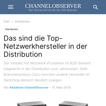
CHANNELOBSERVER
Das Online-Portal für die ITK-Branche
Start
Distribution
Distribution
Das sind die Top-
Netzwerkhersteller in der
Distribution
Der Umsatz mit Netzwerk-Produkten im B2B-Bereich
stagnierte in der Distribution zum Jahresstart. Statt
Branchenprimus Cisco konnten andere Hersteller im
Switching-Bereich deutlich zulegen.
Von
Redaktion ChannelObserver
-
15. März 2018