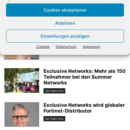
sich neu erfinden
aus
Cookies akzeptieren
Ablehnen
Verwandte Artikel
Einstellungen anzeigen
Also unterstützt beim Ausbau
des Lenovo-Geschäfts
Cookies
Datenschutz
Impressum
DISTRIBUTION
Exclusive Networks: Mehr als 150
Teilnehmer bei den Summer
Networks
DISTRIBUTION
Exclusive Networks wird globaler
Fortinet-Distributor
DISTRIBUTION