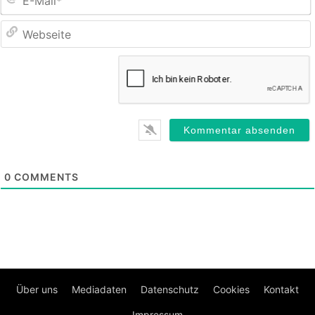
M
0
COMMENTS
Über uns
Mediadaten
Datenschutz
Cookies
Kontakt
Impressum