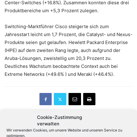
Center-Switches (+16.8%). Zusammen konnten diese drei
Produktbereiche um +5,3 Prozent zulegen.
Switching-Marktführer Cisco steigerte sich zum
Jahresstart leicht um 1,7 Prozent, die Catalyst- und Nexus-
Produkte seien gut gelaufen. Hewlett Packard Enterprise
(HPE) auf dem zweiten Rang legte, auch aufgrund der
Aruba-Lösungen, zweistellig um 20,3 Prozent zu.
Deutliches Wachstum beobachtete Context auch bei
Extreme Networks (+49.6% ) und Meraki (+46.4%).
Cookie-Zustimmung
verwalten
Vorheriger Artikel
Nächster Artikel
Wir verwenden Cookies, um unsere Website und unseren Service zu
optimieren.
Bitkom: Der Handel muss
Mitel sortiert Distributoren