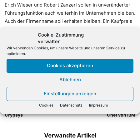
Erich Wieser und Robert Zanzerl sollen in unveränderter
Führungsfunktion auch weiterhin im Unternehmen bleiben.
Auch der Firmenname soll erhalten bleiben. Ein Kaufpreis
wurde nicht mitgeteilt. Bechtle hatte sich zuletzt im Juni
Cookie-Zustimmung
2016 in der Schweiz mit der Steffen Informatik AG aus
verwalten
Mägenwil (Aargau) verstärkt.
Wir verwenden Cookies, um unsere Website und unseren Service zu
optimieren.
Cookies akzeptieren
Ablehnen
Einstellungen anzeigen
Vorheriger Artikel
Nächster Artikel
Cookies
Datenschutz
Impressum
Infinigate übernimmt VAD
Hartmann wird Deutschland-
Crypsys
Chef von IBM
Verwandte Artikel