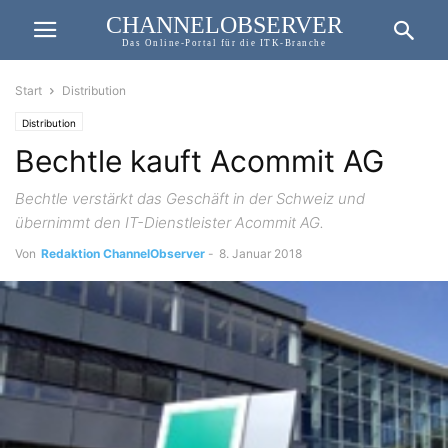
CHANNELOBSERVER
Das Online-Portal für die ITK-Branche
Start
Distribution
Distribution
Bechtle kauft Acommit AG
Bechtle verstärkt das Geschäft in der Schweiz und
übernimmt den IT-Dienstleister Acommit AG.
Von
Redaktion ChannelObserver
-
8. Januar 2018