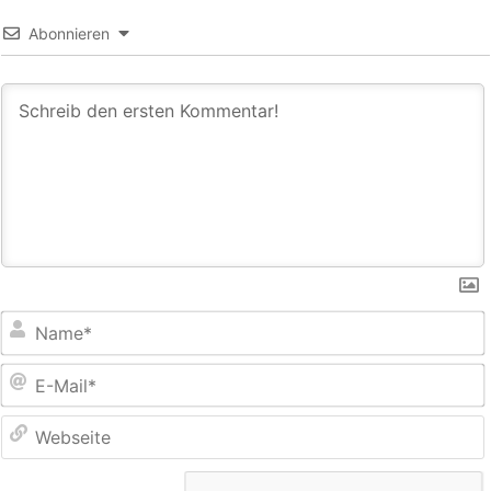
Abonnieren
E
M