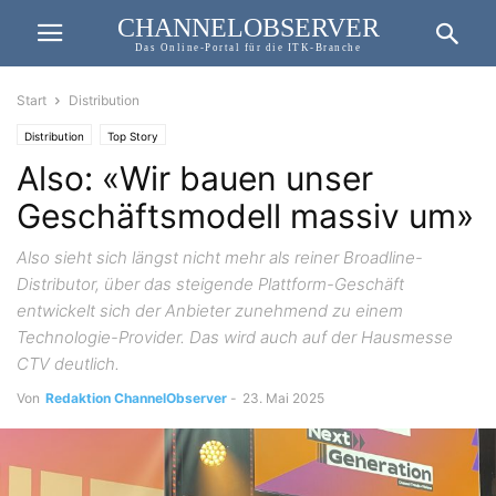
CHANNELOBSERVER
Das Online-Portal für die ITK-Branche
Start
Distribution
Distribution
Top Story
Also: «Wir bauen unser
Geschäftsmodell massiv um»
Also sieht sich längst nicht mehr als reiner Broadline-
Distributor, über das steigende Plattform-Geschäft
entwickelt sich der Anbieter zunehmend zu einem
Technologie-Provider. Das wird auch auf der Hausmesse
CTV deutlich.
Von
Redaktion ChannelObserver
-
23. Mai 2025