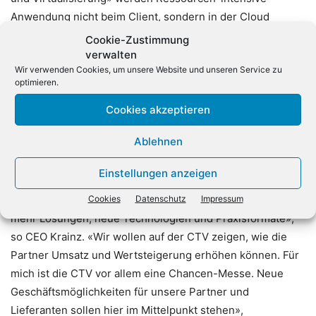
Anwendung nicht beim Client, sondern in der Cloud
verarbeitet. Die Cloud-Gaming-Plattform von Also konnte
Cookie-Zustimmung
natürlich vor Ort ausgiebig getestet werden. Ein weiteres
verwalten
Wir verwenden Cookies, um unsere Website und unseren Service zu
Kernthema der Messe war Cybersecurity: Die Also-
optimieren.
Experten demonstrierten Live-Hackings und «entführten»
die Besucher in den bewährten Escape-Room des
Cookies akzeptieren
Anbieters, wo die Rolle eines Hackers gespielt werden
Ablehnen
konnte.
Einstellungen anzeigen
«Wir wollten mit der CTV 2024 das Messe-Großformat
wiederbeleben. Das ist uns gelungen, diesmal gibt es noch
Cookies
Datenschutz
Impressum
mehr Lösungen, neue Technologien und Praxisformate»,
so CEO Krainz. «Wir wollen auf der CTV zeigen, wie die
Partner Umsatz und Wertsteigerung erhöhen können. Für
mich ist die CTV vor allem eine Chancen-Messe. Neue
Geschäftsmöglichkeiten für unsere Partner und
Lieferanten sollen hier im Mittelpunkt stehen»,