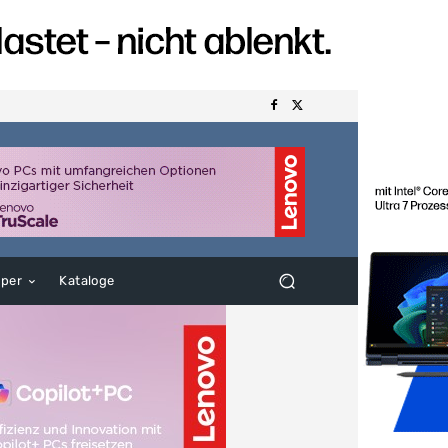
aper
Kataloge