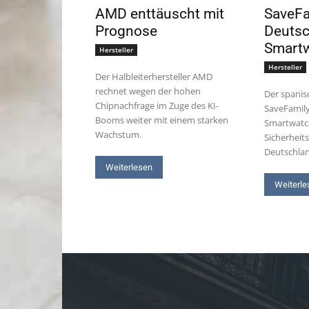
AMD enttäuscht mit
SaveFam
Prognose
Deutsc
Smart
Hersteller
Hersteller
Der Halbleiterhersteller AMD
rechnet wegen der hohen
Der spanis
Chipnachfrage im Zuge des KI-
SaveFamily
Booms weiter mit einem starken
Smartwatc
Wachstum.
Sicherheit
Deutschla
Weiterlesen
Weiterle