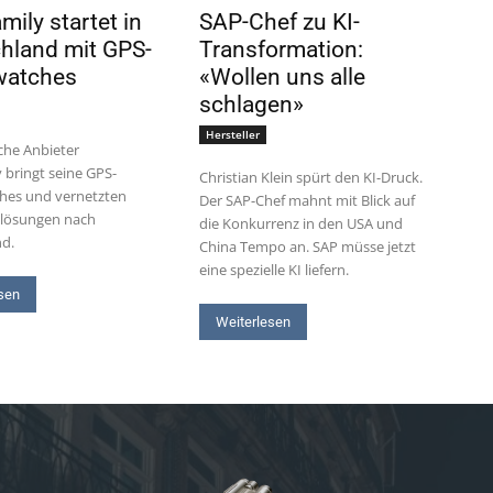
ily startet in
SAP-Chef zu KI-
hland mit GPS-
Transformation:
watches
«Wollen uns alle
schlagen»
Hersteller
che Anbieter
 bringt seine GPS-
Christian Klein spürt den KI-Druck.
hes und vernetzten
Der SAP-Chef mahnt mit Blick auf
slösungen nach
die Konkurrenz in den USA und
nd.
China Tempo an. SAP müsse jetzt
eine spezielle KI liefern.
sen
Weiterlesen