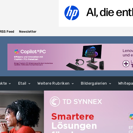
RSS Feed
Newsletter
ukte
Etail
Weitere Rubriken
Bildergalerien
Whitep