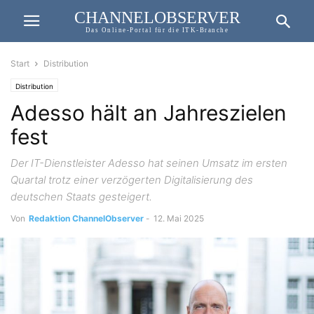
CHANNELOBSERVER
Das Online-Portal für die ITK-Branche
Start
Distribution
Distribution
Adesso hält an Jahreszielen
fest
Der IT-Dienstleister Adesso hat seinen Umsatz im ersten
Quartal trotz einer verzögerten Digitalisierung des
deutschen Staats gesteigert.
Von
Redaktion ChannelObserver
-
12. Mai 2025