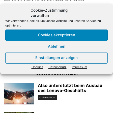
Gesundheitswesen und Versicherungsunternehmen.
(dpa)
Cookie-Zustimmung
verwalten
Wir verwenden Cookies, um unsere Website und unseren Service zu
optimieren.
Cookies akzeptieren
Ablehnen
Vorheriger Artikel
Nächster Artikel
Also bündelt Dell-Geschäft
SAP streicht Frauenquote
Einstellungen anzeigen
Cookies
Datenschutz
Impressum
Verwandte Artikel
Also unterstützt beim Ausbau
des Lenovo-Geschäfts
DISTRIBUTION