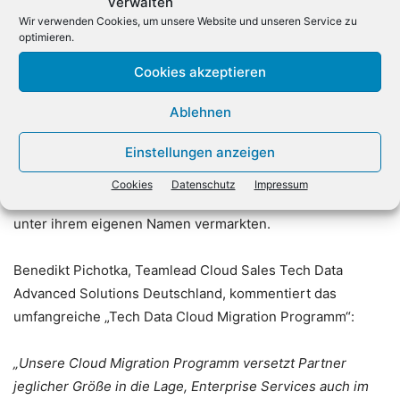
verwalten
Service, der ganzheitlich oder auch partiell für
Wir verwenden Cookies, um unsere Website und unseren Service zu
erfolgreiche Azure Migrationen genutzt werden kann.
optimieren.
Cookies akzeptieren
Auch stellt Tech Data Spezialisten, die mit diversen
Whitelabel-Services wie Assessments,
Ablehnen
Preiskalkulierungen und Design-Workshops unterstützen.
Einstellungen anzeigen
Außerdem gibt es Migrationsanleitungen, Managed
Services und professionellen Support. All diese
Cookies
Datenschutz
Impressum
Leistungen können Partner bei Tech Data buchen und
unter ihrem eigenen Namen vermarkten.
Benedikt Pichotka, Teamlead Cloud Sales Tech Data
Advanced Solutions Deutschland, kommentiert das
umfangreiche „Tech Data Cloud Migration Programm“:
„Unsere Cloud Migration Programm versetzt Partner
jeglicher Größe in die Lage, Enterprise Services auch im