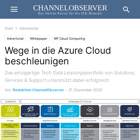
CHANNELOBSERVER
Das Online-Portal für die ITK-Branche
Start
Advertorial
Advertorial
Whitepaper
WP Cloud Computing
Wege in die Azure Cloud
beschleunigen
Das einzigartige Tech Data Leistungsportfolio von Solutions,
Services & Support unterstützt dabei erfolgreich.
Von
Redaktion ChannelObserver
-
21. Dezember 2020