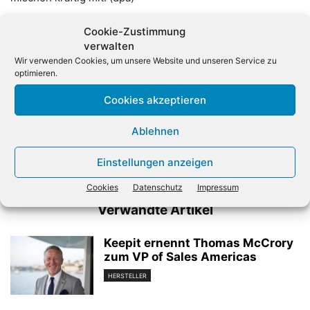
Cookie-Zustimmung
verwalten
Wir verwenden Cookies, um unsere Website und unseren Service zu
optimieren.
Cookies akzeptieren
Vorheriger Artikel
Nächster Artikel
Ablehnen
Beamtenbund: Zu wenig
Rometty: «IBM wird der
Tempo bei Digitalisierung
Hybrid-Cloud-Anbieter
Einstellungen anzeigen
Nummer eins»
Cookies
Datenschutz
Impressum
Verwandte Artikel
Keepit ernennt Thomas McCrory
zum VP of Sales Americas
HERSTELLER