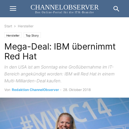
CHANNELOBSERVER
Das Online-Portal für die ITK-Branche
Start
Hersteller
Hersteller
Top Story
Mega-Deal: IBM übernimmt
Red Hat
In den USA ist am Sonntag eine Großübernahme im IT-
Bereich angekündigt worden: IBM will Red Hat in einem
Multi-Milliarden-Deal kaufen.
Von
Redaktion ChannelObserver
-
28. Oktober 2018