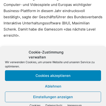
Computer- und Videospiele und Europas wichtigster
Business-Plattform in diesem Jahr eindrucksvoll
bestätigt», sagte der Geschäftsführer des Bundesverbands
Interaktive Unterhaltungssoftware (BIU), Maximilian
Schenk. Damit habe die Gamescom «das nächste Level
erreicht».
Bei der Messe zeigten seit Mittwoch rund 800
Cookie-Zustimmung
Unternehmen aus mehr als 40 Ländern ihre Neuheiten.
verwalten
Die Besucher konnten sie an zahlreichen Spielstationen
Wir verwenden Cookies, um unsere Website und unseren Service zu
selber ausprobieren. Neben lange erwarteten Premieren
optimieren.
von Kult-Spielen standen dieses Mal 3D-Brillen, Virtual
Cookies akzeptieren
Reality und E-Sports-Events im Mittelpunkt. (dpa)
Ablehnen
Einstellungen anzeigen
Cookies
Datenschutz
Impressum