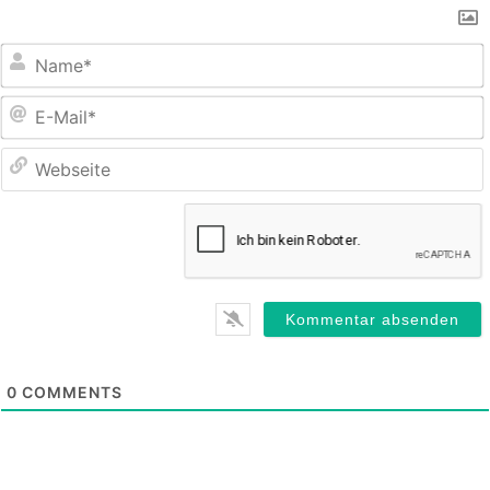
E
M
0
COMMENTS