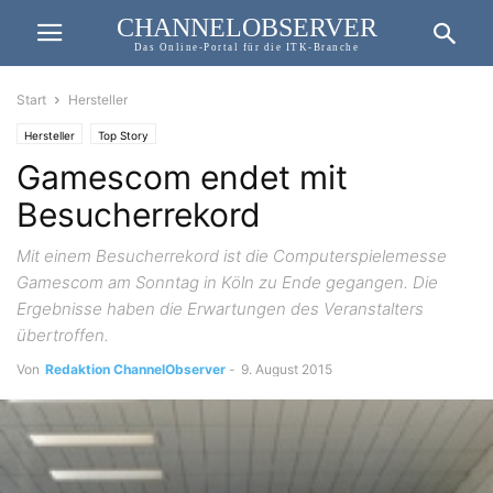
CHANNELOBSERVER
Das Online-Portal für die ITK-Branche
Start
Hersteller
Hersteller
Top Story
Gamescom endet mit
Besucherrekord
Mit einem Besucherrekord ist die Computerspielemesse
Gamescom am Sonntag in Köln zu Ende gegangen. Die
Ergebnisse haben die Erwartungen des Veranstalters
übertroffen.
Von
Redaktion ChannelObserver
-
9. August 2015