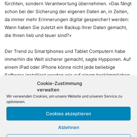
fürchten, sondern Verantwortung übernehmen. «Das fängt
schon bei der Sicherung der eigenen Daten an, in Zeiten,
da immer mehr Erinnerungen digital gespeichert werden:
Wann haben Sie zuletzt ein Backup ihrer Daten gemacht,
die Ihnen lieb und teuer sind?»
Der Trend zu Smartphones und Tablet Computern habe
immerhin die Welt sicherer gemacht, sagte Hypponen. Auf
einem iPad oder iPhone könne nicht jede beliebige
Software installiert werden wie auf einem herkömmlichen
Windows-PC. Und selbst das offenere Betriebssystem
Cookie-Zustimmung
verwalten
Android, bei dem die Installation von Schadsoftware
Wir verwenden Cookies, um unsere Website und unseren Service zu
leichter möglich ist, sei sicherer als das PC-System
optimieren.
Windows. Problematisch zu bewerten sei allerdings die
Cookies akzeptieren
Tatsache, dass die Mehrzahl der Android-Geräte nicht mit
einem aktuellen Betriebssystem ausgestattet seien und
Ablehnen
nicht auf die neuste Android-Version gebracht werden