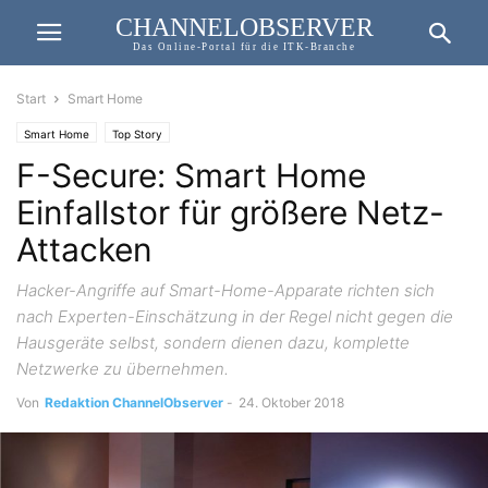
CHANNELOBSERVER
Das Online-Portal für die ITK-Branche
Start
Smart Home
Smart Home
Top Story
F-Secure: Smart Home
Einfallstor für größere Netz-
Attacken
Hacker-Angriffe auf Smart-Home-Apparate richten sich
nach Experten-Einschätzung in der Regel nicht gegen die
Hausgeräte selbst, sondern dienen dazu, komplette
Netzwerke zu übernehmen.
Von
Redaktion ChannelObserver
-
24. Oktober 2018