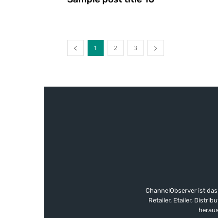
1
2
3
ChannelObserver ist das
Retailer, Etailer, Dist
heraus