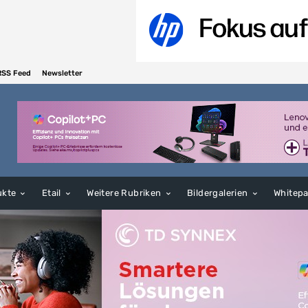
RSS Feed
Newsletter
ukte
Etail
Weitere Rubriken
Bildergalerien
Whitep