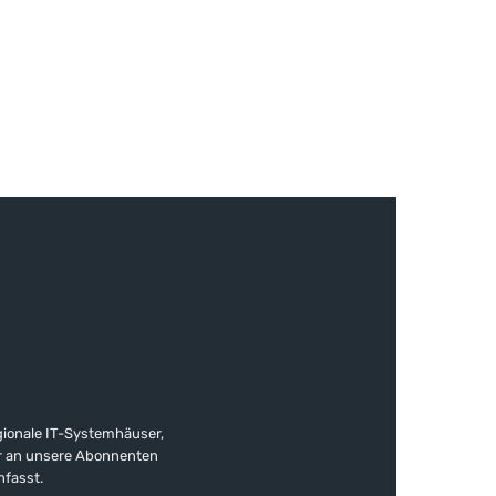
gionale IT-Systemhäuser,
ter an unsere Abonnenten
nfasst.