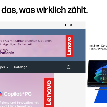
aper
Kataloge