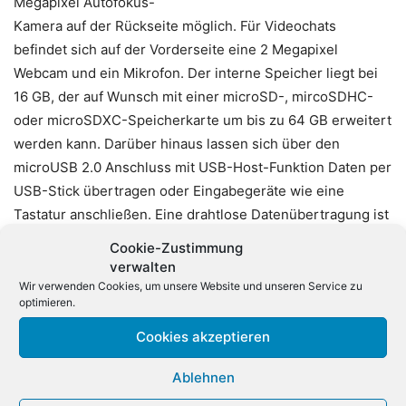
Megapixel Autofokus-
Kamera auf der Rückseite möglich. Für Videochats
befindet sich auf der Vorderseite eine 2 Megapixel
Webcam und ein Mikrofon. Der interne Speicher liegt bei
16 GB, der auf Wunsch mit einer microSD-, mircoSDHC-
oder microSDXC-Speicherkarte um bis zu 64 GB erweitert
werden kann. Darüber hinaus lassen sich über den
microUSB 2.0 Anschluss mit USB-Host-Funktion Daten per
USB-Stick übertragen oder Eingabegeräte wie eine
Tastatur anschließen. Eine drahtlose Datenübertragung ist
sowohl per WLAN, als auch über die Bluetooth-4.0-
Cookie-Zustimmung
Funktion möglich. Dank des integrierten GPS-Sensors
verwalten
kann außerdem die eigene Position bestimmt werden.
Wir verwenden Cookies, um unsere Website und unseren Service zu
optimieren.
Auf dem Tablet sind bereits einige Apps wie
Cookies akzeptieren
beispielsweise Softmaker zum Öffnen von Office-
Ablehnen
Dokumenten, LIFE Player zum Abspielen von Musik,
Videos oder Fotos sowie das kreative Drawing Pad