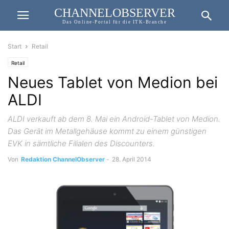
CHANNELOBSERVER
Das Online-Portal für die ITK-Branche
Start
Retail
Retail
Neues Tablet von Medion bei
ALDI
ALDI verkauft ab dem 8. Mai ein Android-Tablet von Medion.
Das Gerät im Metallgehäuse kommt zu einem günstigen
EVK in sämtliche Filialen des Discounters.
Von
Redaktion ChannelObserver
-
28. April 2014