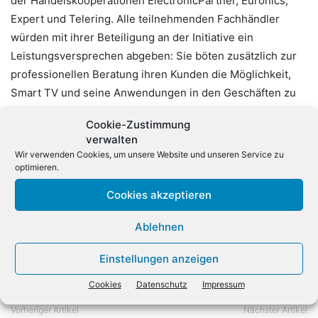
der Handelskooperationen ElectronicPartner, Euronics,
Expert und Telering. Alle teilnehmenden Fachhändler
würden mit ihrer Beteiligung an der Initiative ein
Leistungsversprechen abgeben: Sie böten zusätzlich zur
professionellen Beratung ihren Kunden die Möglichkeit,
Smart TV und seine Anwendungen in den Geschäften zu
erleben, so eine Mitteilung der Initiative. Fachhändler
Cookie-Zustimmung
könnten das „Smarter Fernsehen“-Logo, durch das die
verwalten
Initiative sichtbar wird, führen. Das Logo könne im Handel
Wir verwenden Cookies, um unsere Website und unseren Service zu
ebenfalls zur Kennzeichnung von entsprechenden TV-
optimieren.
Geräten eingesetzt werden.
Cookies akzeptieren
Ablehnen
Einstellungen anzeigen
Cookies
Datenschutz
Impressum
Vorheriger Artikel
Nächster Artikel