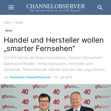
CHANNELOBSERVER
Das Online-Portal für die ITK-Branche
Start
Retail
Retail
Handel und Hersteller wollen
„smarter Fernsehen“
Zur IFA startet die Brancheninitiative „Smarter Fernsehen“.
Dabei sind Retailer, Verbundgruppen, Hersteller und
Verbände. Teilnehmende Händler können das Logo führen.
Von
Redaktion ChannelObserver
-
10. Juli 2013