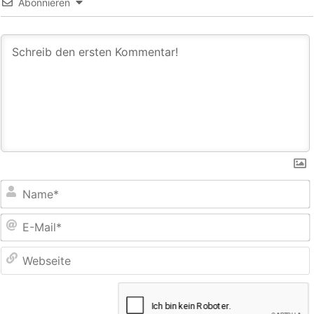
Abonnieren
E
M