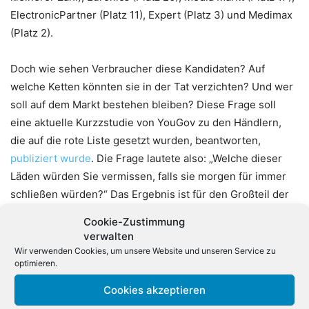
ElectronicPartner (Platz 11), Expert (Platz 3) und Medimax
(Platz 2).
Doch wie sehen Verbraucher diese Kandidaten? Auf
welche Ketten könnten sie in der Tat verzichten? Und wer
soll auf dem Markt bestehen bleiben? Diese Frage soll
eine aktuelle Kurzzstudie von YouGov zu den Händlern,
die auf die rote Liste gesetzt wurden, beantworten,
publiziert wurde
. Die Frage lautete also: „Welche dieser
Läden würden Sie vermissen, falls sie morgen für immer
schließen würden?“ Das Ergebnis ist für den Großteil der
Retailer ernüchternd: Nur drei Ladenketten würden von
Cookie-Zustimmung
mehr als zwei Drittel ihrer Kunden vermisst – Saturn, C&A
verwalten
und Media Markt. Dahinter folgen mit Abstand Karstadt und
Wir verwenden Cookies, um unsere Website und unseren Service zu
optimieren.
Kaufhof. Bei elf von 30 Retail-Brands gaben mindestens
zwei Drittel aller Kenner an, dass sie diese Läden nicht
Cookies akzeptieren
vermissen würden. Negativ-Spitzenreiter ist dabei