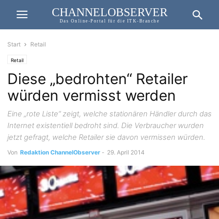
CHANNELOBSERVER
Das Online-Portal für die ITK-Branche
Start
Retail
Retail
Diese „bedrohten“ Retailer
würden vermisst werden
Eine „rote Liste“ zeigt, welche stationären Händler durch das
Internet existentiell bedroht sind. Die Verbraucher wurden
jetzt gefragt, welche Retailer sie davon vermissen würden.
Von
Redaktion ChannelObserver
-
29. April 2014