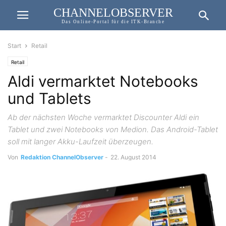
CHANNELOBSERVER
Das Online-Portal für die ITK-Branche
Start
Retail
Retail
Aldi vermarktet Notebooks
und Tablets
Ab der nächsten Woche vermarktet Discounter Aldi ein
Tablet und zwei Notebooks von Medion. Das Android-Tablet
soll mit langer Akku-Laufzeit überzeugen.
Von
Redaktion ChannelObserver
-
22. August 2014