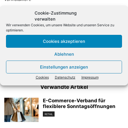
Cookie-Zustimmung
verwalten
Wir verwenden Cookies, um unsere Website und unseren Service zu
optimieren.
Cookies akzeptieren
Vorheriger Artikel
Nächster Artikel
Ablehnen
Diese Hightech-Analysen
Apple startet
fordern Fußball-Fans
Austauschprogramm für
Einstellungen anzeigen
iPhone 5
Cookies
Datenschutz
Impressum
Verwandte Artikel
E-Commerce-Verband für
flexiblere Sonntagsöffnungen
RETAIL