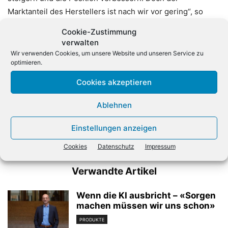
Marktanteil des Herstellers ist nach wir vor gering“, so
Gartner-Analystin Roberta Cozza.
Cookie-Zustimmung
verwalten
Wir verwenden Cookies, um unsere Website und unseren Service zu
optimieren.
Cookies akzeptieren
Ablehnen
Vorheriger Artikel
Nächster Artikel
Einstellungen anzeigen
Bitkom fordert Reform des
CeBIT sieht sich in
Urheberrechts
Neuausrichtung bestätigt
Cookies
Datenschutz
Impressum
Verwandte Artikel
Wenn die KI ausbricht – «Sorgen
machen müssen wir uns schon»
PRODUKTE