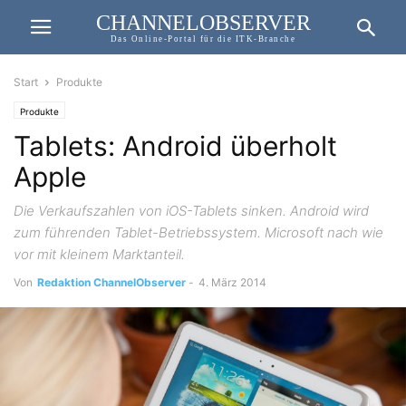
CHANNELOBSERVER
Das Online-Portal für die ITK-Branche
Start
Produkte
Produkte
Tablets: Android überholt
Apple
Die Verkaufszahlen von iOS-Tablets sinken. Android wird
zum führenden Tablet-Betriebssystem. Microsoft nach wie
vor mit kleinem Marktanteil.
Von
Redaktion ChannelObserver
-
4. März 2014