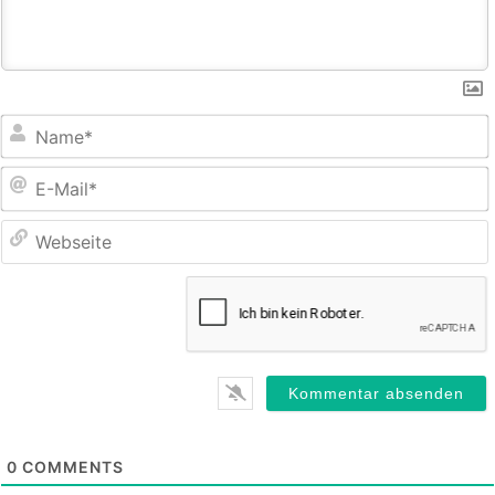
E
M
0
COMMENTS