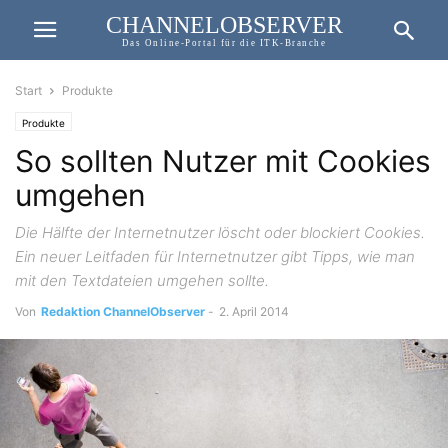
CHANNELOBSERVER
Das Online-Portal für die ITK-Branche
Start
Produkte
Produkte
So sollten Nutzer mit Cookies
umgehen
Die Hälfte der Internetnutzer löscht oder blockiert Cookies.
Ein neuer Leitfaden für Internetnutzer gibt Tipps, wie man
mit den Textdateien umgehen sollte.
Von
Redaktion ChannelObserver
-
2. April 2014