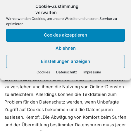
Browser als Einwilligung für das Setzen von Cookies
Cookie-Zustimmung
ausreicht. Angesichts der bestehenden rechtlichen
verwalten
Unklarheiten sind viele Betreiber von Webseiten in
Wir verwenden Cookies, um unsere Website und unseren Service zu
optimieren.
Deutschland sicherheitshalber dazu übergegangen, die
Einwilligung der Nutzer beim Aufrufen der Seite
Cookies akzeptieren
einzuholen.
Ablehnen
Unbefugte erhalten Zugriff auf Cookies: Cookies sind nicht
Einstellungen anzeigen
mit Viren oder Trojanern zu verwechseln und können
keinen echten Schaden auf einem Computer anrichten. Sie
Cookies
Datenschutz
Impressum
dienen dazu, dass Verhalten der Nutzer im Internet besser
zu verstehen und ihnen die Nutzung von Online-Diensten
zu erleichtern. Allerdings können die Textdateien zum
Problem für den Datenschutz werden, wenn Unbefugte
Zugriff auf Cookies bekommen und die Datenspuren
auslesen. Kempf: „Die Abwägung von Komfort beim Surfen
und der Übermittlung bestimmter Datenspuren muss jeder