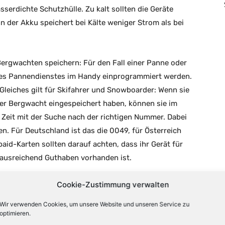
asserdichte Schutzhülle. Zu kalt sollten die Geräte
n der Akku speichert bei Kälte weniger Strom als bei
rgwachten speichern: Für den Fall einer Panne oder
ines Pannendienstes im Handy einprogrammiert werden.
 Gleiches gilt für Skifahrer und Snowboarder: Wenn sie
er Bergwacht eingespeichert haben, können sie im
ne Zeit mit der Suche nach der richtigen Nummer. Dabei
n. Für Deutschland ist das die 0049, für Österreich
aid-Karten sollten darauf achten, dass ihr Gerät für
d ausreichend Guthaben vorhanden ist.
Cookie-Zustimmung verwalten
einem Unfall, bei dem der Handy-Besitzer nicht mehr
enfalls Leben retten. Die Notrufleitstellen können
Wir verwenden Cookies, um unsere Website und unseren Service zu
optimieren.