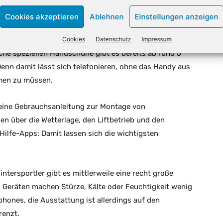
Schutzhüllen können Handybesitzer ihre Mobiltelefone
Cookies akzeptieren
Ablehnen
Einstellungen anzeigen
s Touchscreen eines Smartphones kann mit normalen
Cookies
Datenschutz
Impressum
 jedoch mit speziellen Handschuhen möglich, die
che speziellen Handschuhe gibt es bereits ab rund 5
Denn damit lässt sich telefonieren, ohne das Handy aus
men zu müssen.
 eine Gebrauchsanleitung zur Montage von
n über die Wetterlage, den Liftbetrieb und den
Hilfe-Apps: Damit lassen sich die wichtigsten
ntersportler gibt es mittlerweile eine recht große
Geräten machen Stürze, Kälte oder Feuchtigkeit wenig
phones, die Ausstattung ist allerdings auf den
renzt.