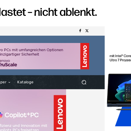
aper
Kataloge