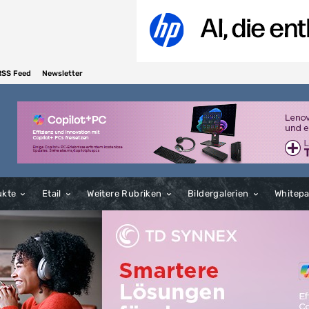
RSS Feed
Newsletter
ukte
Etail
Weitere Rubriken
Bildergalerien
Whitep