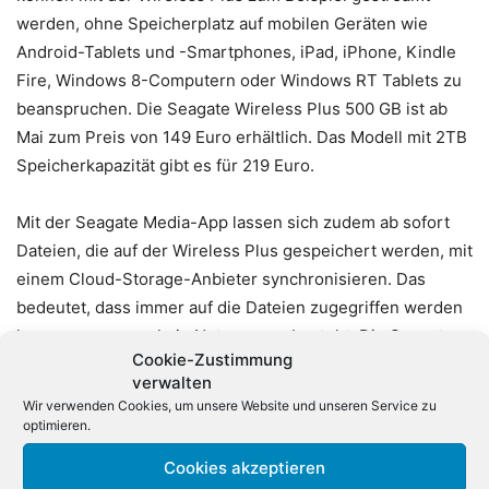
werden, ohne Speicherplatz auf mobilen Geräten wie
Android-Tablets und -Smartphones, iPad, iPhone, Kindle
Fire, Windows 8-Computern oder Windows RT Tablets zu
beanspruchen. Die Seagate Wireless Plus 500 GB ist ab
Mai zum Preis von 149 Euro erhältlich. Das Modell mit 2TB
Speicherkapazität gibt es für 219 Euro.
Mit der Seagate Media-App lassen sich zudem ab sofort
Dateien, die auf der Wireless Plus gespeichert werden, mit
einem Cloud-Storage-Anbieter synchronisieren. Das
bedeutet, dass immer auf die Dateien zugegriffen werden
kann, sogar wenn kein Netzzugang besteht. Die Seagate
Cookie-Zustimmung
Media-App erstellt eigene Dropbox- oder Google Drive-
verwalten
Ordner, so dass Dateien jederzeit verfügbar sind. Sobald
Wir verwenden Cookies, um unsere Website und unseren Service zu
der Zugang zum Netzwerk wieder hergestellt ist, werden
optimieren.
die Dateien automatisch erneut synchronisiert, um
Cookies akzeptieren
sicherzustellen, dass alle Änderungen sowohl in der Cloud