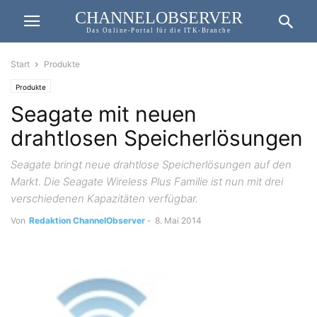
CHANNELOBSERVER
Das Online-Portal für die ITK-Branche
Start
Produkte
Produkte
Seagate mit neuen
drahtlosen Speicherlösungen
Seagate bringt neue drahtlose Speicherlösungen auf den
Markt. Die Seagate Wireless Plus Familie ist nun mit drei
verschiedenen Kapazitäten verfügbar.
Von
Redaktion ChannelObserver
-
8. Mai 2014