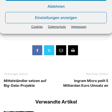
als auch dem Wireless Plus-Laufwerk gespeichert sind.
Ablehnen
Die Media App ist verfügbar für Apple iOS, Android, Kindle
Fire HD und Windows-8-Tablets.
Einstellungen anzeigen
Cookies
Datenschutz
Impressum
Vorheriger Artikel
Nächster Artikel
Mittelständler setzen auf
Ingram Micro peilt 5
Big-Data-Projekte
Milliarden Euro Umsatz an
Verwandte Artikel