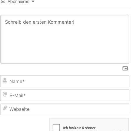
Abonnieren
E
M